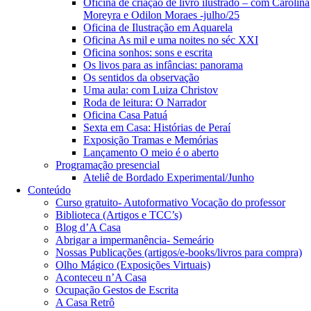
Oficina de criação de livro ilustrado – com Carolina
Moreyra e Odilon Moraes -julho/25
Oficina de Ilustração em Aquarela
Oficina As mil e uma noites no séc XXI
Oficina sonhos: sons e escrita
Os livos para as infâncias: panorama
Os sentidos da observação
Uma aula: com Luiza Christov
Roda de leitura: O Narrador
Oficina Casa Patuá
Sexta em Casa: Histórias de Peraí
Exposição Tramas e Memórias
Lançamento O meio é o aberto
Programação presencial
Ateliê de Bordado Experimental/Junho
Conteúdo
Curso gratuito- Autoformativo Vocação do professor
Biblioteca (Artigos e TCC’s)
Blog d’A Casa
Abrigar a impermanência- Semeário
Nossas Publicações (artigos/e-books/livros para compra)
Olho Mágico (Exposições Virtuais)
Aconteceu n’A Casa
Ocupação Gestos de Escrita
A Casa Retrô