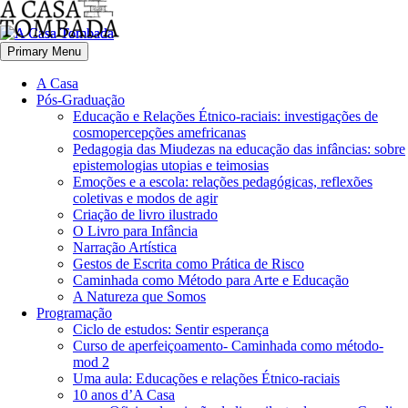
Primary Menu
A Casa
Pós-Graduação
Educação e Relações Étnico-raciais: investigações de
cosmopercepções amefricanas
Pedagogia das Miudezas na educação das infâncias: sobre
epistemologias utopias e teimosias
Emoções e a escola: relações pedagógicas, reflexões
coletivas e modos de agir
Criação de livro ilustrado
O Livro para Infância
Narração Artística
Gestos de Escrita como Prática de Risco
Caminhada como Método para Arte e Educação
A Natureza que Somos
Programação
Ciclo de estudos: Sentir esperança
Curso de aperfeiçoamento- Caminhada como método-
mod 2
Uma aula: Educações e relações Étnico-raciais
10 anos d’A Casa