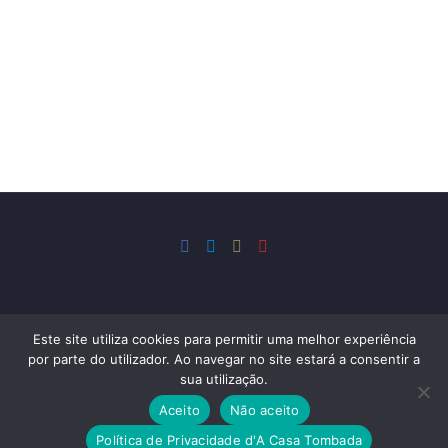
Este site utiliza cookies para permitir uma melhor experiência
por parte do utilizador. Ao navegar no site estará a consentir a
WhatsApp:
+5511963627762
sua utilização.
e-mail: contato@acasatombada.com
Aceito
Não aceito
A Casa Tombada - Todos os direitos reservados
Política de Privacidade d'A Casa Tombada