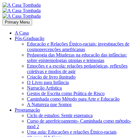
Primary Menu
A Casa
Pós-Graduação
Educação e Relações Étnico-raciais: investigações de
cosmopercepções amefricanas
Pedagogia das Miudezas na educação das infâncias:
sobre epistemologias utopias e teimosias
Emoções e a escola: relações pedagógicas, reflexões
coletivas e modos de agir
Criação de livro ilustrado
O Livro para Infância
Narração Artística
Gestos de Escrita como Prática de Risco
Caminhada como Método para Arte e Educação
A Natureza que Somos
Programação
Ciclo de estudos: Sentir esperança
Curso de aperfeiçoamento- Caminhada como método-
mod 2
Uma aula: Educações e relações Étnico-raciais