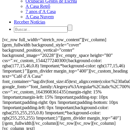
Ocupação Gestos de Escrita
A Casa Retrô
7 anos d’A Casa
A Casa Nuvem
Receber Notícias
[vc_row full_width=”stretch_row_content”][vc_column]
[gem_fullwidth background_style=”cover”
background_position_vertical=”center”
background_image=”20228″][vc_empty_space height=”80″
css=”.vc_custom_1544277240300{background-color:
rgba(177,15,46,0.8) !important;*background-color: rgb(177,15,46)
!important;}”][gem_divider margin_top=”400″][vc_custom_heading
text=”Café d’A Casa”
font_container=”tag:div|font_size:45|text_align:center|color:%230a0a0
google_fonts=”font_family:Alegreya%3Aregular%2Citalic%2C700
css=”.vc_custom_1643908361435{margin-right: 15%
!important;margin-left: 15% !important;padding-top: 10px
!important;padding-right: 0px !important;padding-bottom: 10px
!important;padding-left: 0px !important;background-color:
rgba(255,255,255,0.8) !important;*background-color:
rgb(255,255,255) !important;}”][gem_divider margin_top=”40″]
[/gem_fullwidth][/vc_column][/vc_row][vc_row][vc_column]
[vc_column_text]