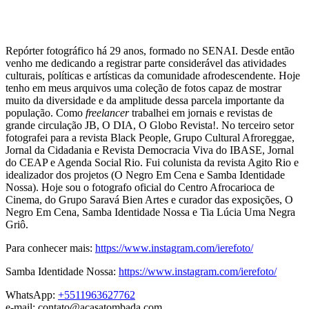
Repórter fotográfico há 29 anos, formado no SENAI. Desde então
venho me dedicando a registrar parte considerável das atividades
culturais, políticas e artísticas da comunidade afrodescendente. Hoje
tenho em meus arquivos uma coleção de fotos capaz de mostrar
muito da diversidade e da amplitude dessa parcela importante da
população. Como
freelancer
trabalhei em jornais e revistas de
grande circulação JB, O DIA, O Globo Revista!. No terceiro setor
fotografei para a revista Black People, Grupo Cultural Afroreggae,
Jornal da Cidadania e Revista Democracia Viva do IBASE, Jornal
do CEAP e Agenda Social Rio. Fui colunista da revista Agito Rio e
idealizador dos projetos (O Negro Em Cena e Samba Identidade
Nossa). Hoje sou o fotografo oficial do Centro Afrocarioca de
Cinema, do Grupo Saravá Bien Artes e curador das exposições, O
Negro Em Cena, Samba Identidade Nossa e Tia Lúcia Uma Negra
Griô.
Para conhecer mais:
https://www.instagram.com/ierefoto/
Samba Identidade Nossa:
https://www.instagram.com/ierefoto/
WhatsApp:
+5511963627762
e-mail: contato@acasatombada.com