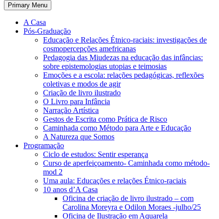
Primary Menu
A Casa
Pós-Graduação
Educação e Relações Étnico-raciais: investigações de
cosmopercepções amefricanas
Pedagogia das Miudezas na educação das infâncias:
sobre epistemologias utopias e teimosias
Emoções e a escola: relações pedagógicas, reflexões
coletivas e modos de agir
Criação de livro ilustrado
O Livro para Infância
Narração Artística
Gestos de Escrita como Prática de Risco
Caminhada como Método para Arte e Educação
A Natureza que Somos
Programação
Ciclo de estudos: Sentir esperança
Curso de aperfeiçoamento- Caminhada como método-
mod 2
Uma aula: Educações e relações Étnico-raciais
10 anos d’A Casa
Oficina de criação de livro ilustrado – com
Carolina Moreyra e Odilon Moraes -julho/25
Oficina de Ilustração em Aquarela