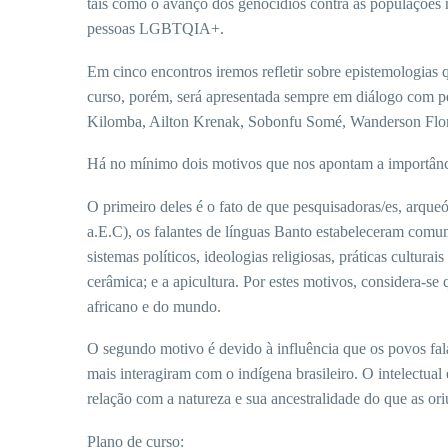
tais como o avanço dos genocídios contra as populações n
pessoas LGBTQIA+.
Em cinco encontros iremos refletir sobre epistemologias
curso, porém, será apresentada sempre em diálogo com pe
Kilomba, Ailton Krenak, Sobonfu Somé, Wanderson Flor d
Há no mínimo dois motivos que nos apontam a importânci
O primeiro deles é o fato de que pesquisadoras/es, arqueól
a.E.C), os falantes de línguas Banto estabeleceram comu
sistemas políticos, ideologias religiosas, práticas cultur
cerâmica; e a apicultura. Por estes motivos, considera-s
africano e do mundo.
O segundo motivo é devido à influência que os povos fa
mais interagiram com o indígena brasileiro. O intelectua
relação com a natureza e sua ancestralidade do que as ori
Plano de curso: