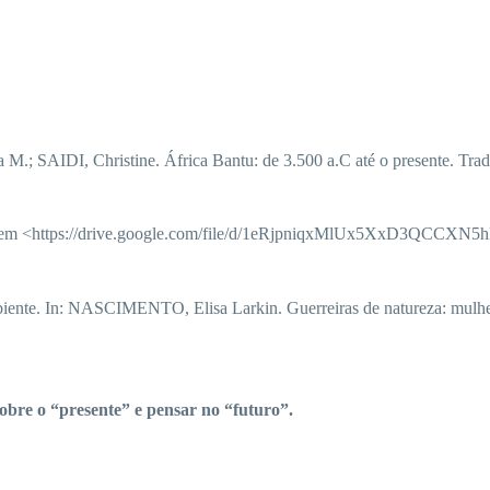
I, Christine. África Bantu: de 3.500 a.C até o presente. Tradução 
l em <https://drive.google.com/file/d/1eRjpniqxMlUx5XxD3QCCXN
ente. In: NASCIMENTO, Elisa Larkin. Guerreiras de natureza: mulher 
obre o “presente” e pensar no “futuro”.