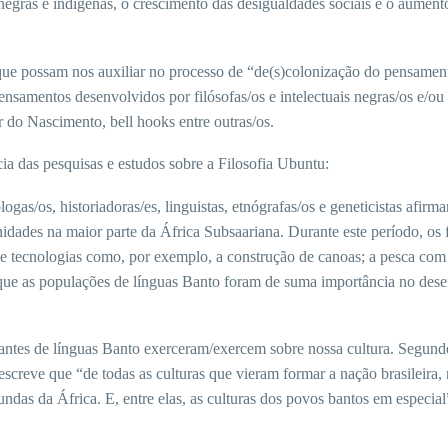
egras e indígenas, o crescimento das desigualdades sociais e o aumento
 que possam nos auxiliar no processo de “de(s)colonização do pensamen
nsamentos desenvolvidos por filósofas/os e intelectuais negras/os e/ou
o Nascimento, bell hooks entre outras/os.
a das pesquisas e estudos sobre a Filosofia Ubuntu:
ogas/os, historiadoras/es, linguistas, etnógrafas/os e geneticistas afir
nidades na maior parte da África Subsaariana. Durante este período, os
ais e tecnologias como, por exemplo, a construção de canoas; a pesca com 
e que as populações de línguas Banto foram de suma importância no dese
lantes de línguas Banto exerceram/exercem sobre nossa cultura. Segun
l escreve que “de todas as culturas que vieram formar a nação brasilei
undas da África. E, entre elas, as culturas dos povos bantos em especial