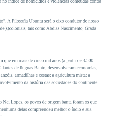
 no índice de homicídios e violências cometidas contra
to”. A Filosofia Ubuntu será o eixo condutor de nosso
 de(s)coloniais, tais como Abdias Nascimento, Grada
mam que em mais de cinco mil anos (a partir de 3.500
 falantes de línguas Banto, desenvolveram economias,
anzóis, armadilhas e cestas; a agricultura mista; a
nvolvimento da história das sociedades do continente
do Nei Lopes, os povos de origem banta foram os que
ra, nenhuma delas compreendeu melhor o índio e sua
”.