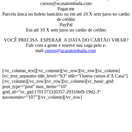
cursos@acasatombada.com
Pagar.me
Parcela única no boleto bancário ou em até 10 X sem juros no cartão
de crédito
PayPal
Em até 10 X sem juros no cartão de crédito
VOCÊ PRECISA ESPERAR A
DATA
DO
CARTÃO
VIRAR
?
Fale com a gente e reserve sua vaga pelo e-
mail
cursos@acasatombada.com
[/vc_column_text][/vc_column][/vc_row][vc_row][vc_column]
[vc_text_separator title_level=”h3″ title=”Outros cursos d’A Casa”]
[/vc_column][/vc_row][vc_row][vc_column][vc_basic_grid
post_type=”post” max_items=”10″
grid_id=”vc_gid:1701373320357-29316bf9-19d2-3″
taxonomies=”107″][/vc_column][/vc_row]