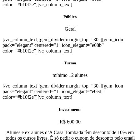
color=”#b10f2e”][vc_column_text]
Público
Geral
[/vc_column_text][gem_divider margin_top=”30″][gem_icon
pack=”elegant” centered=”1″ icon_elegant=”e08b”
color=”#b10f2e”][vc_column_text]
Turma
mínimo 12 alunes
[/vc_column_text][gem_divider margin_top=”30″][gem_icon
pack=”elegant” centered=”1″ icon_elegant=”e0ed”
color=”#b10f2e”][vc_column_text]
Investimento
R$
600,00
Alunes e ex-alunes d’A Casa Tombada têm desconto de 10% em
todos os cursos livres. É só pedir o cupom de desconto pelo email