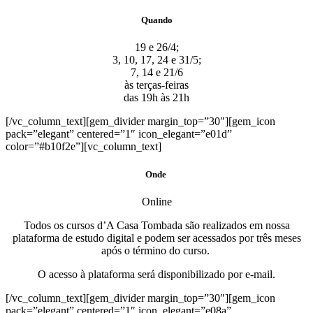
Quando
19 e 26/4;
3, 10, 17, 24 e 31/5;
7, 14 e 21/6
às terças-feiras
das 19h às 21h
[/vc_column_text][gem_divider margin_top=”30″][gem_icon
pack=”elegant” centered=”1″ icon_elegant=”e01d”
color=”#b10f2e”][vc_column_text]
Onde
Online
Todos os cursos d’A Casa Tombada são realizados em nossa
plataforma de estudo digital e podem ser acessados por três meses
após o término do curso.
O acesso à plataforma será disponibilizado por e-mail.
[/vc_column_text][gem_divider margin_top=”30″][gem_icon
pack=”elegant” centered=”1″ icon_elegant=”e08a”