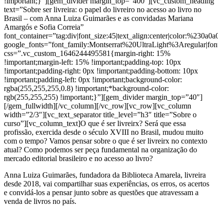
!important;}”][gem_divider margin_top=”400″][vc_custom_heading
text=”Sobre ser livreira: o papel do livreiro no acesso ao livro no
Brasil – com Anna Luiza Guimarães e as convidadas Mariana
Amargós e Sofia Correia”
font_container=”tag:div|font_size:45|text_align:center|color:%230a0a0
google_fonts=”font_family:Montserrat%20UltraLight%3Aregular|
css=”.vc_custom_1646244495581{margin-right: 15%
!important;margin-left: 15% !important;padding-top: 10px
!important;padding-right: 0px !important;padding-bottom: 10px
!important;padding-left: 0px !important;background-color:
rgba(255,255,255,0.8) !important;*background-color:
rgb(255,255,255) !important;}”][gem_divider margin_top=”40″]
[/gem_fullwidth][/vc_column][/vc_row][vc_row][vc_column
width=”2/3″][vc_text_separator title_level=”h3″ title=”Sobre o
curso”][vc_column_text]
O que é ser livreirx? Será que essa
profissão, exercida desde o século XVIII no Brasil, mudou muito
com o tempo? Vamos pensar sobre o que é ser livreirx no contexto
atual? Como podemos ser peça fundamental na organização do
mercado editorial brasileiro e no acesso ao livro?
Anna Luiza Guimarães, fundadora da Biblioteca Amarela, livreira
desde 2018, vai compartilhar suas experiências, os erros, os acertos
e convidá-los a pensar junto sobre as questões que atravessam a
venda de livros no país.