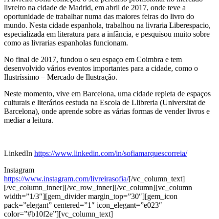
livreiro na cidade de Madrid, em abril de 2017, onde teve a
oportunidade de trabalhar numa das maiores feiras do livro do
mundo. Nesta cidade espanhola, trabalhou na livraria Liberespacio,
especializada em literatura para a infância, e pesquisou muito sobre
como as livrarias espanholas funcionam.
No final de 2017, fundou o seu espaço em Coimbra e tem
desenvolvido vários eventos importantes para a cidade, como o
Ilustríssimo – Mercado de Ilustração.
Neste momento, vive em Barcelona, uma cidade repleta de espaços
culturais e literários eestuda na Escola de Llibreria (Universitat de
Barcelona), onde aprende sobre as várias formas de vender livros e
mediar a leitura.
LinkedIn
https://www.linkedin.com/in/sofiamarquescorreia/
Instagram
https://www.instagram.com/livreirasofia/
[/vc_column_text]
[/vc_column_inner][/vc_row_inner][/vc_column][vc_column
width=”1/3″][gem_divider margin_top=”30″][gem_icon
pack=”elegant” centered=”1″ icon_elegant=”e023″
color=”#b10f2e”][vc_column_text]