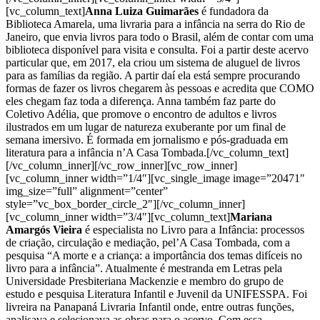
[vc_column_text]
Anna Luiza Guimarães
é fundadora da
Biblioteca Amarela, uma livraria para a infância na serra do Rio de
Janeiro, que envia livros para todo o Brasil, além de contar com uma
biblioteca disponível para visita e consulta. Foi a partir deste acervo
particular que, em 2017, ela criou um sistema de aluguel de livros
para as famílias da região. A partir daí ela está sempre procurando
formas de fazer os livros chegarem às pessoas e acredita que COMO
eles chegam faz toda a diferença. Anna também faz parte do
Coletivo Adélia, que promove o encontro de adultos e livros
ilustrados em um lugar de natureza exuberante por um final de
semana imersivo. É formada em jornalismo e pós-graduada em
literatura para a infância n’A Casa Tombada.
[/vc_column_text]
[/vc_column_inner][/vc_row_inner][vc_row_inner]
[vc_column_inner width=”1/4″][vc_single_image image=”20471″
img_size=”full” alignment=”center”
style=”vc_box_border_circle_2″][/vc_column_inner]
[vc_column_inner width=”3/4″][vc_column_text]
Mariana
Amargós Vieira
é especialista no Livro para a Infância: processos
de criação, circulação e mediação, pel’A Casa Tombada, com a
pesquisa “A morte e a criança: a importância dos temas difíceis no
livro para a infância”. Atualmente é mestranda em Letras pela
Universidade Presbiteriana Mackenzie e membro do grupo de
estudo e pesquisa Literatura Infantil e Juvenil da UNIFESSPA. Foi
livreira na Panapaná Livraria Infantil onde, entre outras funções,
analisava e selecionava as obras para o acervo. Com essa