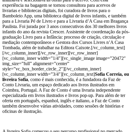
experiência na bagagem se tornou consultora para acervos de
livrarias e bibliotecas digitais, foi curadora de livros para o
Bamboleio App, uma biblioteca digital de livros infantis, e também
para a Livraria Pé de Livro e para a Livraria d’A Casa em Bragança
Paulista. Foi jurada por 3 anos consecutivos dos 30 melhores livros
infantis do ano da revista Crescer. Assistente de coordenação da pós-
graduação Livro para a Infância: processo de criação, circulação e
mediação contemporâneos e Gestora dos Cursos Livres n’A Casa
Tombada, além de trabalhar na Editora Caixote.
[/vc_column_text]
[/vc_column_inner][/vc_row_inner][vc_row_inner]
[vc_column_inner width=”1/4″][vc_single_image image=”20472″
img_size=”full” alignment=”center”
style=”vc_box_border_circle_2″][/vc_column_inner]
[vc_column_inner width=”3/4″][vc_column_text]
S
ofia Correia, ou
livreira Sofia
, como é mais conhecida, é a fundadora da Faz de
Conto Livraria, um espaço dedicado aos livros ilustrados em
Coimbra, Portugal. A Faz de Conto é uma livraria independente
especializada em livros ilustrados e livros pop-up. Para além de ter
oferta em português, espanhol, inglês e italiano, a Faz de Conto
também desenvolve várias atividades, como sessões de histórias e
oficinas de ilustração.
A livreira Sofia começou o seu percurso profissional no mercado