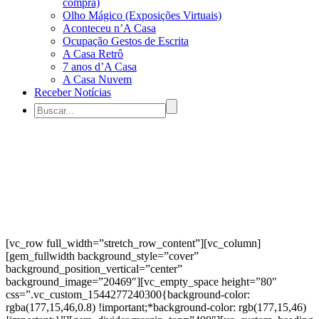
compra)
Olho Mágico (Exposições Virtuais)
Aconteceu n’A Casa
Ocupação Gestos de Escrita
A Casa Retrô
7 anos d’A Casa
A Casa Nuvem
Receber Notícias
[vc_row full_width=”stretch_row_content”][vc_column]
[gem_fullwidth background_style=”cover”
background_position_vertical=”center”
background_image=”20469″][vc_empty_space height=”80″
css=”.vc_custom_1544277240300{background-color:
rgba(177,15,46,0.8) !important;*background-color: rgb(177,15,46)