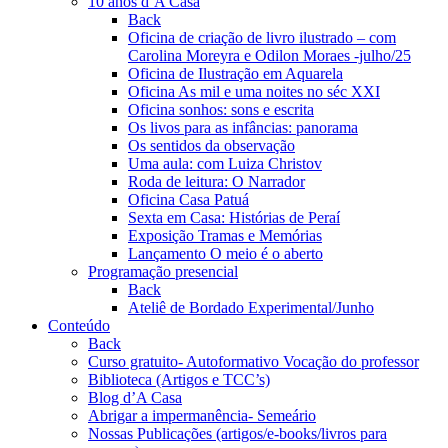
10 anos d’A Casa
Back
Oficina de criação de livro ilustrado – com
Carolina Moreyra e Odilon Moraes -julho/25
Oficina de Ilustração em Aquarela
Oficina As mil e uma noites no séc XXI
Oficina sonhos: sons e escrita
Os livos para as infâncias: panorama
Os sentidos da observação
Uma aula: com Luiza Christov
Roda de leitura: O Narrador
Oficina Casa Patuá
Sexta em Casa: Histórias de Peraí
Exposição Tramas e Memórias
Lançamento O meio é o aberto
Programação presencial
Back
Ateliê de Bordado Experimental/Junho
Conteúdo
Back
Curso gratuito- Autoformativo Vocação do professor
Biblioteca (Artigos e TCC’s)
Blog d’A Casa
Abrigar a impermanência- Semeário
Nossas Publicações (artigos/e-books/livros para