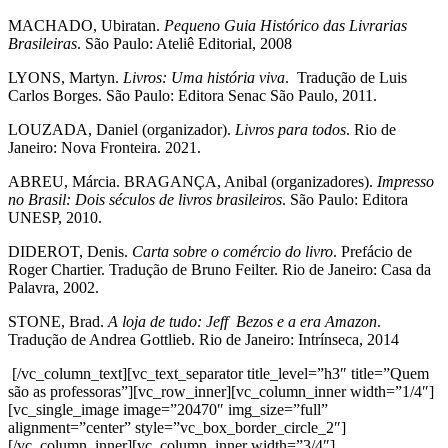
MACHADO, Ubiratan.
Pequeno Guia Histórico das Livrarias
Brasileiras
. São Paulo: Ateliê Editorial, 2008
LYONS, Martyn.
Livros: Uma história viva
. Tradução de Luis
Carlos Borges. São Paulo: Editora Senac São Paulo, 2011.
LOUZADA, Daniel (organizador).
Livros para todos
. Rio de
Janeiro: Nova Fronteira. 2021.
ABREU, Márcia. BRAGANÇA, Anibal (organizadores).
Impresso
no Brasil: Dois séculos de livros brasileiros
. São Paulo: Editora
UNESP, 2010.
DIDEROT, Denis.
Carta sobre o comércio do livro
. Prefácio de
Roger Chartier. Tradução de Bruno Feilter. Rio de Janeiro: Casa da
Palavra, 2002.
STONE, Brad.
A loja de tudo: Jeff Bezos e a era Amazon
.
Tradução de Andrea Gottlieb. Rio de Janeiro: Intrínseca, 2014
[/vc_column_text][vc_text_separator title_level=”h3″ title=”Quem
são as professoras”][vc_row_inner][vc_column_inner width=”1/4″]
[vc_single_image image=”20470″ img_size=”full”
alignment=”center” style=”vc_box_border_circle_2″]
[/vc_column_inner][vc_column_inner width=”3/4″]