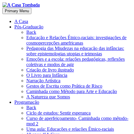
Primary Menu
A Casa
Pós-Graduação
Back
Educação e Relações Étnico-raciais: investigações de
cosmopercepções amefricanas
Pedagogia das Miudezas na educação das infâncias:
sobre epistemologias utopias e teimosias
Emoções e a escola: relações pedagógicas, reflexões
coletivas e modos de agir
Criação de livro ilustrado
O Livro para Infância
Narração Artística
Gestos de Escrita como Prática de Risco
Caminhada como Método para Arte e Educação
A Natureza que Somos
Programação
Back
Ciclo de estudos: Sentir esperança
Curso de aperfeiçoamento- Caminhada como método-
mod 2
Uma aula: Educações e relações Étnico-raciais