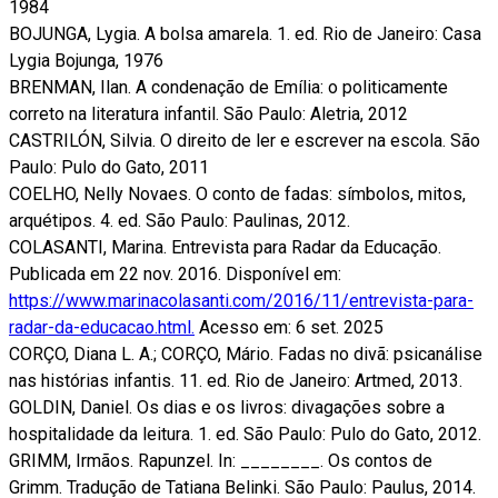
1984
BOJUNGA, Lygia. A bolsa amarela. 1. ed. Rio de Janeiro: Casa
Lygia Bojunga, 1976
BRENMAN, Ilan. A condenação de Emília: o politicamente
correto na literatura infantil. São Paulo: Aletria, 2012
CASTRILÓN, Silvia. O direito de ler e escrever na escola. São
Paulo: Pulo do Gato, 2011
COELHO, Nelly Novaes. O conto de fadas: símbolos, mitos,
arquétipos. 4. ed. São Paulo: Paulinas, 2012.
COLASANTI, Marina. Entrevista para Radar da Educação.
Publicada em 22 nov. 2016. Disponível em:
https://www.marinacolasanti.com/2016/11/entrevista-para-
radar-da-educacao.html.
Acesso em: 6 set. 2025
CORÇO, Diana L. A.; CORÇO, Mário. Fadas no divã: psicanálise
nas histórias infantis. 11. ed. Rio de Janeiro: Artmed, 2013.
GOLDIN, Daniel. Os dias e os livros: divagações sobre a
hospitalidade da leitura. 1. ed. São Paulo: Pulo do Gato, 2012.
GRIMM, Irmãos. Rapunzel. In: ________. Os contos de
Grimm. Tradução de Tatiana Belinki. São Paulo: Paulus, 2014.