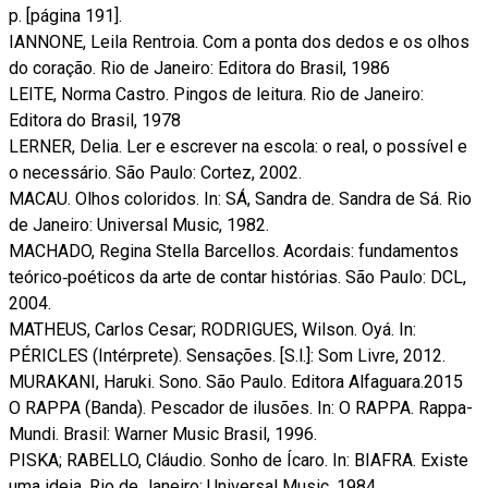
p. [página 191].
IANNONE, Leila Rentroia. Com a ponta dos dedos e os olhos
do coração. Rio de Janeiro: Editora do Brasil, 1986
LEITE, Norma Castro. Pingos de leitura. Rio de Janeiro:
Editora do Brasil, 1978
LERNER, Delia. Ler e escrever na escola: o real, o possível e
o necessário. São Paulo: Cortez, 2002.
MACAU. Olhos coloridos. In: SÁ, Sandra de. Sandra de Sá. Rio
de Janeiro: Universal Music, 1982.
MACHADO, Regina Stella Barcellos. Acordais: fundamentos
teórico‑poéticos da arte de contar histórias. São Paulo: DCL,
2004.
MATHEUS, Carlos Cesar; RODRIGUES, Wilson. Oyá. In:
PÉRICLES (Intérprete). Sensações. [S.l.]: Som Livre, 2012.
MURAKANI, Haruki. Sono. São Paulo. Editora Alfaguara.2015
O RAPPA (Banda). Pescador de ilusões. In: O RAPPA. Rappa-
Mundi. Brasil: Warner Music Brasil, 1996.
PISKA; RABELLO, Cláudio. Sonho de Ícaro. In: BIAFRA. Existe
uma ideia. Rio de Janeiro: Universal Music, 1984.