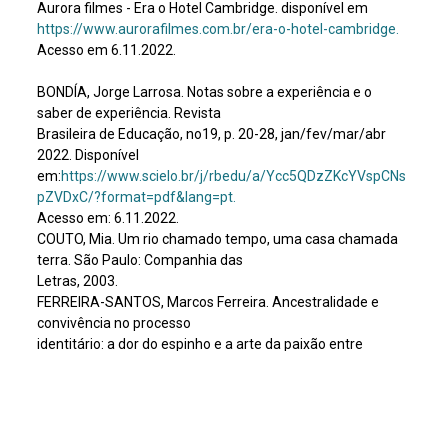
Aurora filmes - Era o Hotel Cambridge. disponível em
https://www.aurorafilmes.com.br/era-o-hotel-cambridge.
Acesso em 6.11.2022.
BONDÍA, Jorge Larrosa. Notas sobre a experiência e o
saber de experiência. Revista
Brasileira de Educação, no19, p. 20-28, jan/fev/mar/abr
2022. Disponível
em:
https://www.scielo.br/j/rbedu/a/Ycc5QDzZKcYVspCNs
pZVDxC/?format=pdf&lang=pt.
Acesso em: 6.11.2022.
COUTO, Mia. Um rio chamado tempo, uma casa chamada
terra. São Paulo: Companhia das
Letras, 2003.
FERREIRA-SANTOS, Marcos Ferreira. Ancestralidade e
convivência no processo
identitário: a dor do espinho e a arte da paixão entre
Karabá e Kiriku. Educação
Antirracista, caminhos abertos pela lei federal
no10.639/03, Brasília, p 205-229, 2005.
Disponível em: