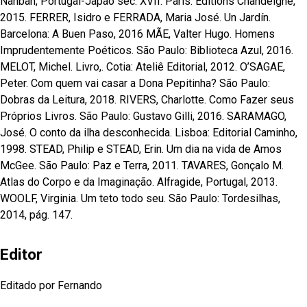
Nanban, Portugal-Japão séc. XVII. Paris: Éditions Chandeigne,
2015. FERRER, Isidro e FERRADA, Maria José. Un Jardín.
Barcelona: A Buen Paso, 2016 MÃE, Valter Hugo. Homens
Imprudentemente Poéticos. São Paulo: Biblioteca Azul, 2016.
MELOT, Michel. Livro,. Cotia: Ateliê Editorial, 2012. O’SAGAE,
Peter. Com quem vai casar a Dona Pepitinha? São Paulo:
Dobras da Leitura, 2018. RIVERS, Charlotte. Como Fazer seus
Próprios Livros. São Paulo: Gustavo Gilli, 2016. SARAMAGO,
José. O conto da ilha desconhecida. Lisboa: Editorial Caminho,
1998. STEAD, Philip e STEAD, Erin. Um dia na vida de Amos
McGee. São Paulo: Paz e Terra, 2011. TAVARES, Gonçalo M.
Atlas do Corpo e da Imaginação. Alfragide, Portugal, 2013.
WOOLF, Virginia. Um teto todo seu. São Paulo: Tordesilhas,
2014, pág. 147.
Editor
Editado por Fernando