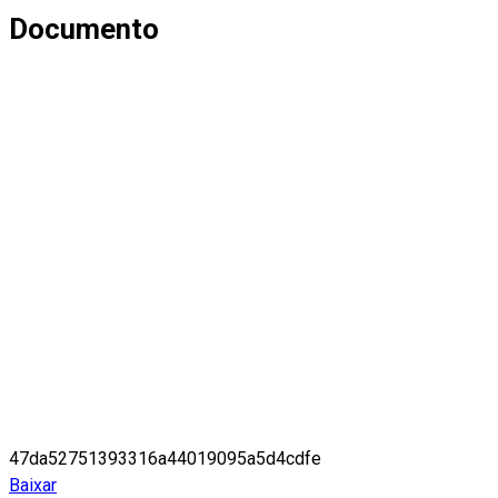
Documento
47da52751393316a44019095a5d4cdfe
Baixar