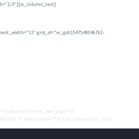
h=”1/3″][vc_column_text]
ent_width=”12″ grid_id=”vc_gid:1547548046762-
le=”load-more” items_per_page=”4″
dc8-0f01-6″ taxonomies=”12″][/vc_column][/vc_row]