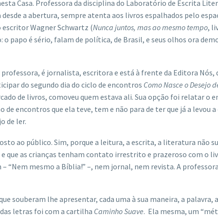
sta Casa. Professora da disciplina do Laboratório de Escrita Liter
 desde a abertura, sempre atenta aos livros espalhados pelo espa
o escritor Wagner Schwartz (
Nunca juntos, mas ao mesmo tempo
, l
o: o papo é sério, falam de política, de Brasil, e seus olhos ora
 professora, é jornalista, escritora e está à frente da Editora Nós
icipar do segundo dia do ciclo de encontros
Como Nasce o Desejo d
o de livros, comoveu quem estava ali. Sua opção foi relatar o enc
o de encontros que ela teve, tem e não para de ter que já a levou a
 de ler.
sto ao público. Sim, porque a leitura, a escrita, a literatura não 
a e que as crianças tenham contato irrestrito e prazeroso com o l
um – “Nem mesmo a Bíblia!” –, nem jornal, nem revista. A professor
que souberam lhe apresentar, cada uma à sua maneira, a palavra, a
das letras foi com a cartilha
Caminho Suave
. Ela mesma, um “mét