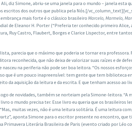
. Ali, diz Simone, abriu-se uma janela para o mundo – janela esta 
nos escritos dos outros que publica pela Nós.[/vc_column_text][v
lembrança mais forte é o clássico brasileiro
Marcelo, Marmelo, Mar
dial de Eleanor H. Porter (“Preferia ter conhecido primeiro Alice, 
tura, Ruy Castro, Flaubert, Borges e Clarice Lispector, entre tan
lista, parecia que o máximo que poderia se tornar era professora. 
ra reconhecida, que não deixa de valorizar suas raízes e de defen
a que nasceu na periferia não pode ser boa leitora. “Os nossos esf
o que é um pouco inapreensível: tem gente que tem biblioteca em 
to da aquisição da leitura e da escrita. E que tenham acesso ao liv
logo de novidades, também se norteiam pela Simone-leitora. “A m
 livro o mundo precisa ter. Esse livro eu queria que os brasileiros
. “Mas, muitas vezes, não é uma leitura solitária. É uma leitura com
wartz”, aponta Simone para o escritor presente no encontro, que t
rimavera Literária Brasileira de Paris (evento criado por Léo com