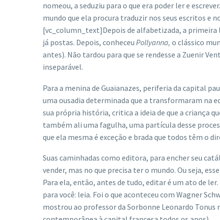
nomeou, a seduziu para o que era poder ler e escrever
mundo que ela procura traduzir nos seus escritos e 
[vc_column_text]Depois de alfabetizada, a primeira 
já postas. Depois, conheceu
Pollyanna,
o clássico mun
antes). Não tardou para que se rendesse a Zuenir Ven
inseparável.
Para a menina de Guaianazes, periferia da capital pau
uma ousadia determinada que a transformaram na edito
sua própria história, critica a ideia de que a crianç
também ali uma fagulha, uma partícula desse process
que ela mesma é exceção e brada que todos têm o direi
Suas caminhadas como editora, para encher seu catá
vender, mas no que precisa ter o mundo. Ou seja, esse
Para ela, então, antes de tudo, editar é um ato de ler
para você: leia. Foi o que aconteceu com Wagner Sch
mostrou ao professor da Sorbonne Leonardo Tonus na P
contemporânea à capital francesa todos os anos).