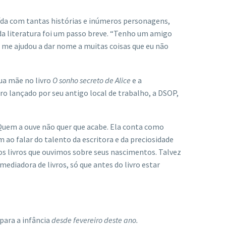
uída com tantas histórias e inúmeros personagens,
da literatura foi um passo breve. “Tenho um amigo
m me ajudou a dar nome a muitas coisas que eu não
sua mãe no livro
O sonho secreto de Alice
e a
ro lançado por seu antigo local de trabalho, a DSOP,
Quem a ouve não quer que acabe. Ela conta como
m ao falar do talento da escritora e da preciosidade
os livros que ouvimos sobre seus nascimentos. Talvez
diadora de livros, só que antes do livro estar
 para a infância
desde fevereiro deste ano.