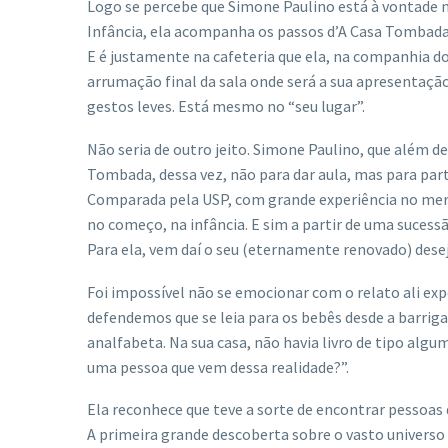
Logo se percebe que Simone Paulino está à vontade ne
Infância, ela acompanha os passos d’A Casa Tombada
E é justamente na cafeteria que ela, na companhia d
arrumação final da sala onde será a sua apresentaçã
gestos leves. Está mesmo no “seu lugar”.
Não seria de outro jeito. Simone Paulino, que além de
Tombada, dessa vez, não para dar aula, mas para part
Comparada pela USP, com grande experiência no mercad
no começo, na infância. E sim a partir de uma sucessã
Para ela, vem daí o seu (eternamente renovado) desejo
Foi impossível não se emocionar com o relato ali expo
defendemos que se leia para os bebês desde a barrig
analfabeta. Na sua casa, não havia livro de tipo alg
uma pessoa que vem dessa realidade?”.
Ela reconhece que teve a sorte de encontrar pessoas 
A primeira grande descoberta sobre o vasto universo 