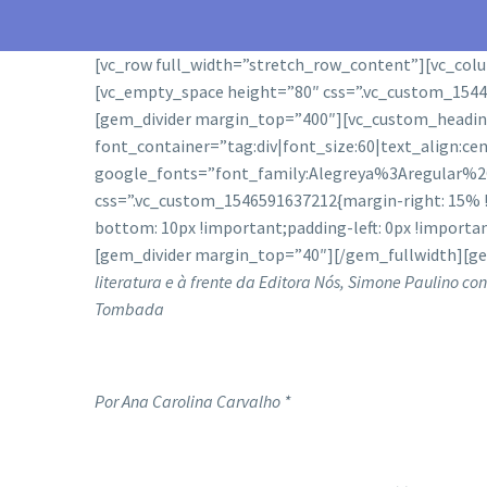
[vc_row full_width=”stretch_row_content”][vc_col
[vc_empty_space height=”80″ css=”.vc_custom_154427
[gem_divider margin_top=”400″][vc_custom_heading 
font_container=”tag:div|font_size:60|text_align:ce
google_fonts=”font_family:Alegreya%3Aregular%
css=”.vc_custom_1546591637212{margin-right: 15% !
bottom: 10px !important;padding-left: 0px !importan
[gem_divider margin_top=”40″][/gem_fullwidth][g
literatura e à frente da Editora Nós, Simone Paulino con
Tombada
Por Ana Carolina Carvalho *