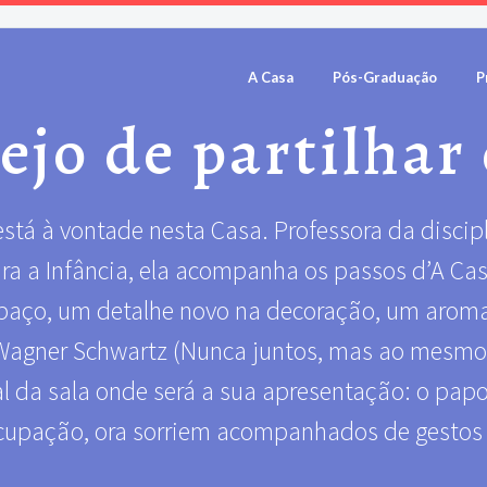
A Casa
Pós-Graduação
P
jo de partilhar 
tá à vontade nesta Casa. Professora da discipli
ara a Infância, ela acompanha os passos d’A C
spaço, um detalhe novo na decoração, um aroma 
 Wagner Schwartz (Nunca juntos, mas ao mesmo t
l da sala onde será a sua apresentação: o papo é 
upação, ora sorriem acompanhados de gestos l