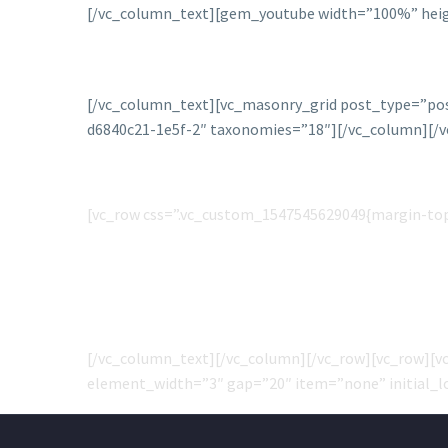
[/vc_column_text][gem_youtube width=”100%” heig
[/vc_column_text][vc_masonry_grid post_type=”po
d6840c21-1e5f-2″ taxonomies=”18″][/vc_column][/v
[vc_row css=”.vc_custom_1547545629049{margin-top
[/vc_column_text][/vc_column][/vc_row][vc_row][v
element_width=”3″ gap=”20″ item=”none” initial_l