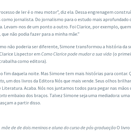
 processo de ler é o meu motor”, diz ela. Dessa engrenagem constr
s como jornalista. Do jornalismo para o estudo mais aprofundado 
rua. Levam-nos de um ponto a outro. Foi Clarice, por exemplo, que
,
que não podia fazer para a minha mãe.”
omo não poderia ser diferente, Simone transformou a história da 
Clarice Lispector em
Como Clarice pode mudar a sua vida
(o primei
 trabalha como editora).
o fim daquela noite. Mas Simone tem mais histórias para contar. 
to
, um dos livros da Editora Nós que mais vende. Seus olhos brilha
 Literatura. Acaba. Nós nos juntamos todos para pegar nas mãos 
orto
embaixo dos braços. Talvez Simone seja uma mediadora: uma me
asçam a partir disso.
os, mãe de de dois meninos e aluna do curso de pós-graduação
O livro