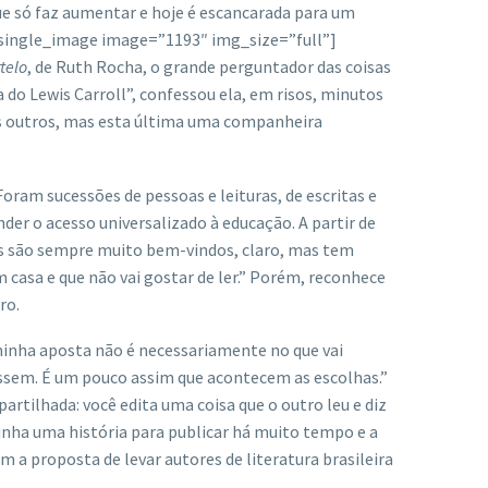
que só faz aumentar e hoje é escancarada para um
c_single_image image=”1193″ img_size=”full”]
telo
, de Ruth Rocha, o grande perguntador das coisas
a do Lewis Carroll”, confessou ela, em risos, minutos
tos outros, mas esta última uma companheira
Foram sucessões de pessoas e leituras, de escritas e
der o acesso universalizado à educação. A partir de
orços são sempre muito bem-vindos, claro, mas tem
casa e que não vai gostar de ler.” Porém, reconhece
ro.
inha aposta não é necessariamente no que vai
 lessem. É um pouco assim que acontecem as escolhas.”
partilhada: você edita uma coisa que o outro leu e diz
inha uma história para publicar há muito tempo e a
 a proposta de levar autores de literatura brasileira