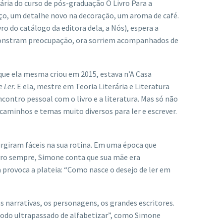
ária do curso de pós-graduação O Livro Para a
ço, um detalhe novo na decoração, um aroma de café.
ivro do catálogo da editora dela, a Nós), espera a
 demonstram preocupação, ora sorriem acompanhados de
, que ela mesma criou em 2015, estava n’A Casa
e Ler
. E ela, mestre em Teoria Literária e Literatura
ontro pessoal com o livro e a literatura. Mas só não
 caminhos e temas muito diversos para ler e escrever.
surgiram fáceis na sua rotina. Em uma época que
ivro sempre, Simone conta que sua mãe era
a provoca a plateia: “Como nasce o desejo de ler em
s narrativas, os personagens, os grandes escritores.
odo ultrapassado de alfabetizar”, como Simone