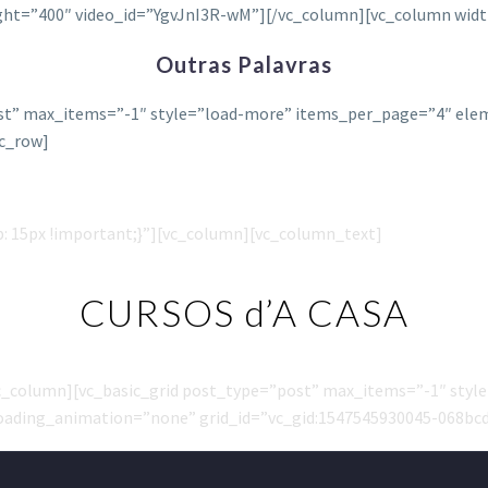
ht=”400″ video_id=”YgvJnI3R-wM”][/vc_column][vc_column widt
Outras Palavras
st” max_items=”-1″ style=”load-more” items_per_page=”4″ elem
c_row]
: 15px !important;}”][vc_column][vc_column_text]
CURSOS d’A CASA
c_column][vc_basic_grid post_type=”post” max_items=”-1″ sty
oading_animation=”none” grid_id=”vc_gid:1547545930045-068bc