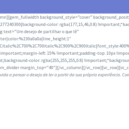
umn][gem_fullwidth background_style=”cover” background_posi
7240300{background-color: rgba(177,15,46,0.8) !important;*back
text=”Um desejo de partilhar o que lê”
nter|color:%230a0a0a|line_height:1″
2Citalic%2C700%2C700italic%2C900%2C900italic|font_style:4
important;margin-left: 15% !important;padding-top: 10px !impor
t;background-color: rgba(255,255,255,0.8) !important;*backgroun
em_divider margin_top=”40″][/vc_column][/vc_row][vc_row][vc_
vida a pensar o desejo de ler a partir da sua própria experiência. Co