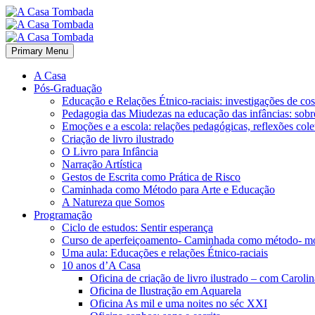
Primary Menu
A Casa
Pós-Graduação
Educação e Relações Étnico-raciais: investigações de c
Pedagogia das Miudezas na educação das infâncias: sobre
Emoções e a escola: relações pedagógicas, reflexões cole
Criação de livro ilustrado
O Livro para Infância
Narração Artística
Gestos de Escrita como Prática de Risco
Caminhada como Método para Arte e Educação
A Natureza que Somos
Programação
Ciclo de estudos: Sentir esperança
Curso de aperfeiçoamento- Caminhada como método- m
Uma aula: Educações e relações Étnico-raciais
10 anos d’A Casa
Oficina de criação de livro ilustrado – com Carol
Oficina de Ilustração em Aquarela
Oficina As mil e uma noites no séc XXI