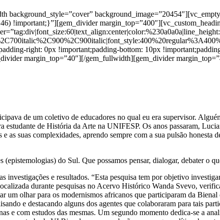
width background_style=”cover” background_image=”20454″][vc_emp
15,46) !important;}”][gem_divider margin_top=”400″][vc_custom_headi
er=”tag:div|font_size:60|text_align:center|color:%230a0a0a|line_height
%2C700italic%2C900%2C900italic|font_style:400%20regular%3A400
;padding-right: 0px !important;padding-bottom: 10px !important;padding
m_divider margin_top=”40″][/gem_fullwidth][gem_divider margin_top
cipava de um coletivo de educadores no qual eu era supervisor. Alguém
 era estudante de História da Arte na UNIFESP. Os anos passaram, Luci
is e as suas complexidades, aprendo sempre com a sua pulsão honesta de
s (epistemologias) do Sul. Que possamos pensar, dialogar, debater o que
 investigações e resultados. “Esta pesquisa tem por objetivo investigar
calizada durante pesquisas no Acervo Histórico Wanda Svevo, verifica
tar um olhar para os modernismos africanos que participaram da Bienal
lisando e destacando alguns dos agentes que colaboraram para tais parti
nas e com estudos das mesmas. Um segundo momento dedica-se a analisar