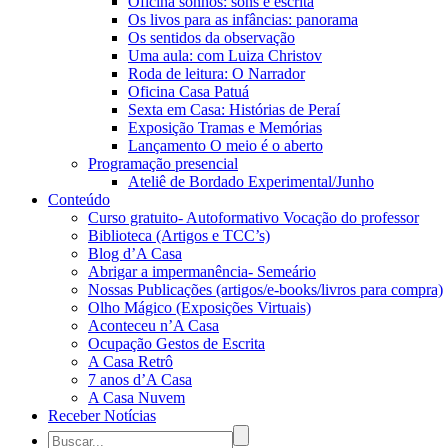
Oficina sonhos: sons e escrita
Os livos para as infâncias: panorama
Os sentidos da observação
Uma aula: com Luiza Christov
Roda de leitura: O Narrador
Oficina Casa Patuá
Sexta em Casa: Histórias de Peraí
Exposição Tramas e Memórias
Lançamento O meio é o aberto
Programação presencial
Ateliê de Bordado Experimental/Junho
Conteúdo
Curso gratuito- Autoformativo Vocação do professor
Biblioteca (Artigos e TCC’s)
Blog d’A Casa
Abrigar a impermanência- Semeário
Nossas Publicações (artigos/e-books/livros para compra)
Olho Mágico (Exposições Virtuais)
Aconteceu n’A Casa
Ocupação Gestos de Escrita
A Casa Retrô
7 anos d’A Casa
A Casa Nuvem
Receber Notícias