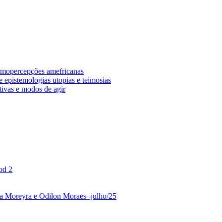
osmopercepções amefricanas
 epistemologias utopias e teimosias
tivas e modos de agir
od 2
ina Moreyra e Odilon Moraes -julho/25