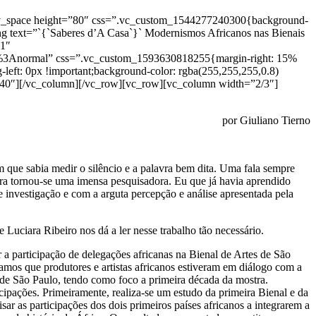
ty_space height=”80″ css=”.vc_custom_1544277240300{background-
ng text=”`{`Saberes d’A Casa`}` Modernismos Africanos nas Bienais
:1″
%3Anormal” css=”.vc_custom_1593630818255{margin-right: 15%
-left: 0px !important;background-color: rgba(255,255,255,0.8)
=”40″][/vc_column][/vc_row][vc_row][vc_column width=”2/3″]
por Giuliano Tierno
 que sabia medir o silêncio e a palavra bem dita. Uma fala sempre
ara tornou-se uma imensa pesquisadora. Eu que já havia aprendido
 investigação e com a arguta percepção e análise apresentada pela
 Luciara Ribeiro nos dá a ler nesse trabalho tão necessário.
 a participação de delegações africanas na Bienal de Artes de São
mos que produtores e artistas africanos estiveram em diálogo com a
 de São Paulo, tendo como foco a primeira década da mostra.
cipações. Primeiramente, realiza-se um estudo da primeira Bienal e da
 as participações dos dois primeiros países africanos a integrarem a