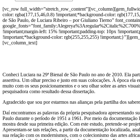
[vc_row full_width=”stretch_row_content”][vc_column][gem_full
color: rgba(177,15,46,0.8) !important;*background-color: rgb(177,
de São Paulo, de Luciara Ribeiro – por Giuliano Tierno” font_contain
google_fonts=”font_family:Alegreya%3Aregular%2Citalic%2C700
!important;margin-left: 15% !important;padding-top: 10px !important
!important;*background-color: rgb(255,255,255) !important;}”][ge
[vc_column_text]
Conheci Luciara na 29ª Bienal de São Paulo no ano de 2010. Ela parti
assertiva. Um olhar preciso e justo em suas colocações. À época ela
muito com os seus posicionamentos e o seu olhar sobre as artes visua
pesquisadora como resultado dessa dissertação.
Agradecido que sou por estarmos nas alianças pela partilha dos sabere
Daí encontramos as palavras da própria pesquisadora apresentando suas
Paulo durante o período de 1951 a 1961. Por meio da documentação lo
mostra desde sua primeira edição. Com este estudo, pretende-se proje
Apresentam-se tais relações, a partir da documentação localizada, ana
sua relação com os modernismos, com o colecionismo das artes africa