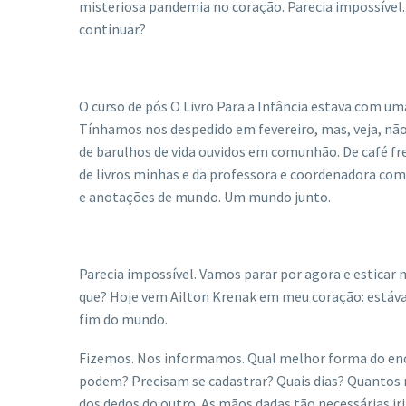
misteriosa pandemia no coração. Parecia impossível.
continuar?
O curso de pós O Livro Para a Infância estava com 
Tínhamos nos despedido em fevereiro, mas, veja, nã
de barulhos de vida ouvidos em comunhão. De café f
de livros minhas e da professora e coordenadora com
e anotações de mundo. Um mundo junto.
Parecia impossível. Vamos parar por agora e esticar
que? Hoje vem Ailton Krenak em meu coração: estáva
fim do mundo.
Fizemos. Nos informamos. Qual melhor forma do en
podem? Precisam se cadastrar? Quais dias? Quantos m
dos dedos do outro. As mãos dadas tão necessárias ir