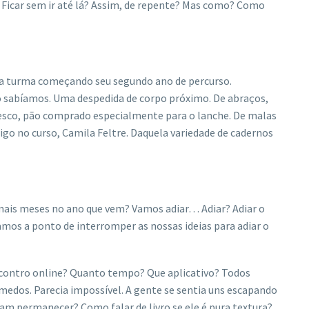
 Ficar sem ir até lá? Assim, de repente? Mas como? Como
uma turma começando seu segundo ano de percurso.
o sabíamos. Uma despedida de corpo próximo. De abraços,
resco, pão comprado especialmente para o lanche. De malas
igo no curso, Camila Feltre. Daquela variedade de cadernos
 mais meses no ano que vem? Vamos adiar… Adiar? Adiar o
mos a ponto de interromper as nossas ideias para adiar o
contro online? Quanto tempo? Que aplicativo? Todos
edos. Parecia impossível. A gente se sentia uns escapando
iam permanecer? Como falar de livro se ele é pura textura?