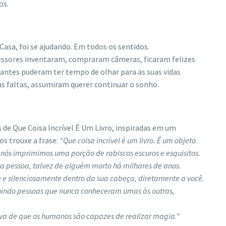
os.
 Casa, foi se ajudando. Em todos os sentidos.
sores inventaram, compraram câmeras, ficaram felizes
dantes puderam ter tempo de olhar para as suas vidas
s faltas, assumiram querer continuar o sonho.
de Que Coisa Incrível É Um Livro, inspiradas em um
os trouxe a frase:
“Que coisa incrível é um livro. É um objeto
s nós imprimimos uma porção de rabiscos escuros e esquisitos.
da pessoa, talvez de alguém morto há milhares de anos.
e e silenciosamente dentro da sua cabeça, diretamente a você.
unindo pessoas que nunca conheceram umas às outras,
rova de que os humanos são capazes de realizar magia.”