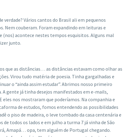
de verdade? Vários cantos do Brasil ali em pequenos
os. Nem couberam. Foram expandindo em leituras e
que (nos) acontece nestes tempos esquisitos. Alguns mal
zer junto.
os que as distâncias… as distâncias estavam como olhar as
ões. Virou tudo matéria de poesia. Tinha gargalhadas e
tinuar o “ainda assim estudar”. Abrimos nosso primeiro
a. A gente já tinha desejos manifestados em e-mails,
. E eles nos mostraram que poderíamos. Na companhia e
taforma de estudos, fomos entendendo as possibilidades
 Cadê o piso de madeira, o leve tombado da casa centenária e
os de todos os lados e em julho a turma 7 já vinha de São
, Pará, Amapá… opa, tem alguém de Portugal chegando.