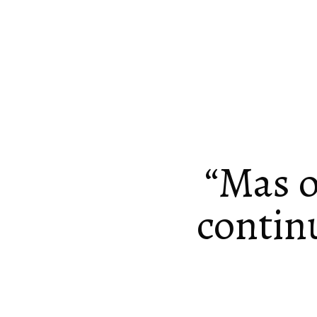
“Mas o
contin