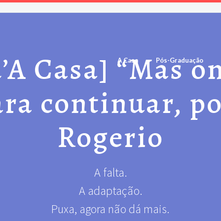
’A Casa] “Mas on
A Casa
Pós-Graduação
ara continuar, po
Rogerio
A falta.
A adaptação.
Puxa, agora não dá mais.