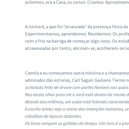
próximos, era a Casa, os cursos. Criamos. Aproximam
A turma 6, a que foi “arrancada” da presença física da
Experimentamos, aprendemos. Recebemos. Os profes
com o frio na barriga de começar algo novo. Os estu
atravessadas por tanto, abriram-se, acolheram-se na
Camila e eu começamos outra história e a chamamos 
admirador das estrelas, Carl Sagan. Giuliano Tierno n
achatado feito de árvore com partes flexíveis nas quai
Mas basta olhar para ele e você está dentro da mente 
Através dos milênios, um autor está falando clarament
A escrita talvez seja a maior das invenções humanas, 
cidadãos de épocas distantes.
Os livros rompem os grilhões do tempo. Um livro é a p