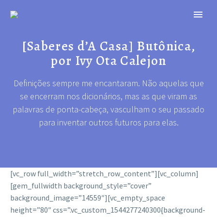
[Saberes d’A Casa] Butônica,
por Ivy Ota Calejon
Definições sempre me encantaram. Não aquelas que
se encerram nos dicionários, mas as que viram as
palavras de ponta-cabeça, vasculham o seu passado
para inventar outros futuros para elas.
[vc_row full_width=”stretch_row_content”][vc_column]
[gem_fullwidth background_style=”cover”
background_image=”14559″][vc_empty_space
height=”80″ css=”.vc_custom_1544277240300{background-