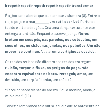
ir repetir repetir repetir repetir repetir transformar
É a_bordar o aberto que o abismo se vislumbra (8). Entre o
rio, o poço e o mar_______
um sutil desnível
. Perfura o
tecido e altera direções. Cria uma dança texturante e se
entrega a lentidão. Enquanto escreve_dança
flores
brotam em seus pés, nas paredes, nos cotovelos, em
seus olhos, no chão, nas janelas, nos pulmões. Um não
mover_se contínuo
. A pele:
uma vertiginosa descida.
Os tecidos retidos não diferem dos tecidos entregues.
Pulsão, torpor
,
o fluxo, os perigos do poço. Não
encontra equivalente na boca.
Perseguir, amar
, um
descuido, um corp´a´bordar, um chão. (9)
“Estou sentada diante do aberto. Sou a menina, ainda, e
vejo o mar.” (10)
Talvez a lembrança seja outra, aquela que se apresenta na