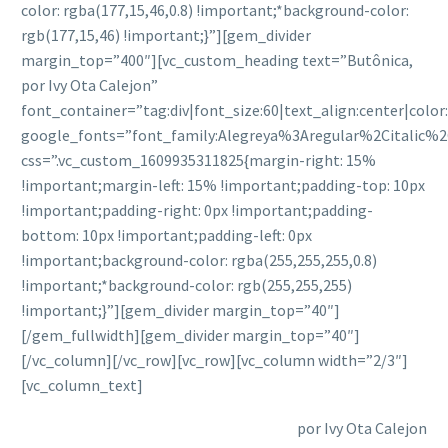
color: rgba(177,15,46,0.8) !important;*background-color:
rgb(177,15,46) !important;}”][gem_divider
margin_top=”400″][vc_custom_heading text=”Butônica,
por Ivy Ota Calejon”
font_container=”tag:div|font_size:60|text_align:center|colo
google_fonts=”font_family:Alegreya%3Aregular%2Citalic%
css=”.vc_custom_1609935311825{margin-right: 15%
!important;margin-left: 15% !important;padding-top: 10px
!important;padding-right: 0px !important;padding-
bottom: 10px !important;padding-left: 0px
!important;background-color: rgba(255,255,255,0.8)
!important;*background-color: rgb(255,255,255)
!important;}”][gem_divider margin_top=”40″]
[/gem_fullwidth][gem_divider margin_top=”40″]
[/vc_column][/vc_row][vc_row][vc_column width=”2/3″]
[vc_column_text]
por Ivy Ota Calejon