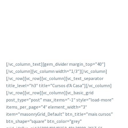
[/vc_column_text][gem_divider margin_top=”40″]
[/vc_column][vc_column width=”1/3″][/vc_column]
[/vc_row][vc_row][vc_column][vc_text_separator
title_level=”h3″ title=”Cursos d’A Casa”][/vc_column]
[/vc_row][vc_row][vc_column][vc_basic_grid
post_type=”post” max_items=”-1″ style=”load-more”
items_per_page=”4″ element_width=”3″
item=”masonryGrid_Default” btn_title=”mais cursos”
btn_shape=”square” btn_color=”grey”