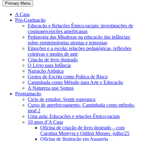
Primary Menu
A Casa
Pós-Graduação
Educação e Relações Étnico-raciais: investigações de
cosmopercepções amefricanas
Pedagogia das Miudezas na educação das infâncias:
sobre epistemologias utopias e teimosias
Emoções e a escola: relações pedagógicas, reflexões
coletivas e modos de agir
Criação de livro ilustrado
O Livro para Infância
Narração Artística
Gestos de Escrita como Prática de Risco
Caminhada como Método para Arte e Educação
A Natureza que Somos
Programação
Ciclo de estudos: Sentir esperança
Curso de aperfeiçoamento- Caminhada como método-
mod 2
Uma aula: Educações e relações Étnico-raciais
10 anos d’A Casa
Oficina de criação de livro ilustrado – com
Carolina Moreyra e Odilon Moraes -julho/25
Oficina de Ilustração em Aquarela