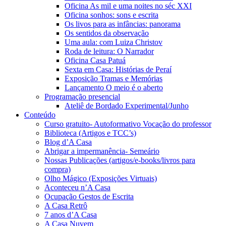
Oficina As mil e uma noites no séc XXI
Oficina sonhos: sons e escrita
Os livos para as infâncias: panorama
Os sentidos da observação
Uma aula: com Luiza Christov
Roda de leitura: O Narrador
Oficina Casa Patuá
Sexta em Casa: Histórias de Peraí
Exposição Tramas e Memórias
Lançamento O meio é o aberto
Programação presencial
Ateliê de Bordado Experimental/Junho
Conteúdo
Curso gratuito- Autoformativo Vocação do professor
Biblioteca (Artigos e TCC’s)
Blog d’A Casa
Abrigar a impermanência- Semeário
Nossas Publicações (artigos/e-books/livros para
compra)
Olho Mágico (Exposições Virtuais)
Aconteceu n’A Casa
Ocupação Gestos de Escrita
A Casa Retrô
7 anos d’A Casa
A Casa Nuvem