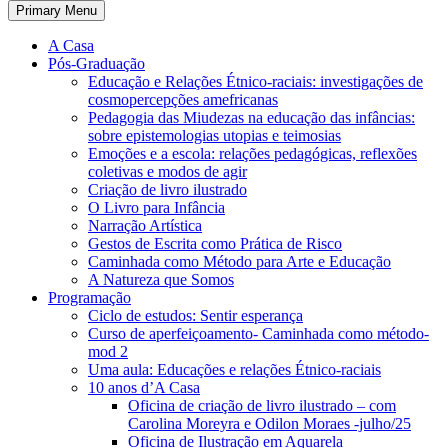
Primary Menu
A Casa
Pós-Graduação
Educação e Relações Étnico-raciais: investigações de
cosmopercepções amefricanas
Pedagogia das Miudezas na educação das infâncias:
sobre epistemologias utopias e teimosias
Emoções e a escola: relações pedagógicas, reflexões
coletivas e modos de agir
Criação de livro ilustrado
O Livro para Infância
Narração Artística
Gestos de Escrita como Prática de Risco
Caminhada como Método para Arte e Educação
A Natureza que Somos
Programação
Ciclo de estudos: Sentir esperança
Curso de aperfeiçoamento- Caminhada como método-
mod 2
Uma aula: Educações e relações Étnico-raciais
10 anos d’A Casa
Oficina de criação de livro ilustrado – com
Carolina Moreyra e Odilon Moraes -julho/25
Oficina de Ilustração em Aquarela