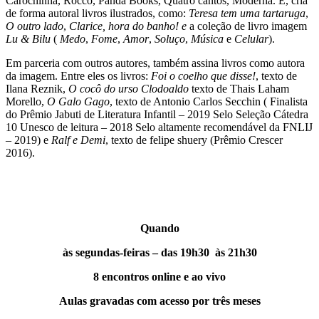
Carochinha, Rocco, Panda Books, Quatro cantos, Moderna. E, cria
de forma autoral livros ilustrados, como:
Teresa tem uma tartaruga
,
O outro lado
,
Clarice, hora do banho! e
a coleção de livro imagem
Lu & Bilu
(
Medo
,
Fome
,
Amor
,
Soluço
,
Música
e
Celular
).
Em parceria com outros autores, também assina livros como autora
da imagem. Entre eles os livros:
Foi o coelho que disse!
, texto de
Ilana Reznik,
O cocô do urso Clodoaldo
texto de Thais Laham
Morello,
O Galo Gago
, texto de Antonio Carlos Secchin ( Finalista
do Prêmio Jabuti de Literatura Infantil – 2019 Selo Seleção Cátedra
10 Unesco de leitura – 2018 Selo altamente recomendável da FNLIJ
– 2019) e
Ralf e Demi
, texto de felipe shuery (Prêmio Crescer
2016).
Quando
às segundas-feiras – das 19h30 às 21h30
8 encontros online e ao vivo
Aulas gravadas com acesso por três meses