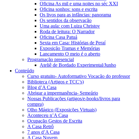
Oficina As mil e uma noites no séc XXI
Oficina sonhos: sons e escrita
Os livos para as infâncias: panorama
Os sentidos da observação
Uma aula: com Luiza Christov
Roda de leitura: O Narrador
Oficina Casa Patuá
Sexta em Casa: Histórias de Peraí
Exposição Tramas e Memórias
Lançamento O meio é o aberto
Programação presencial
Ateliê de Bordado Experimental/Junho
Conteúdo
Curso gratuito- Autoformativo Vocação do professor
Biblioteca (Artigos e TCC’s)
Blog d’A Casa
Abrigar a impermanência- Semeário
Nossas Publicações (artigos/e-books/livros para
compra)
Olho Mágico (Exposições Virtuais)
Aconteceu n’A Casa
Ocupação Gestos de Escrita
A Casa Retrô
7 anos d’A Casa
A Casa Nuvem