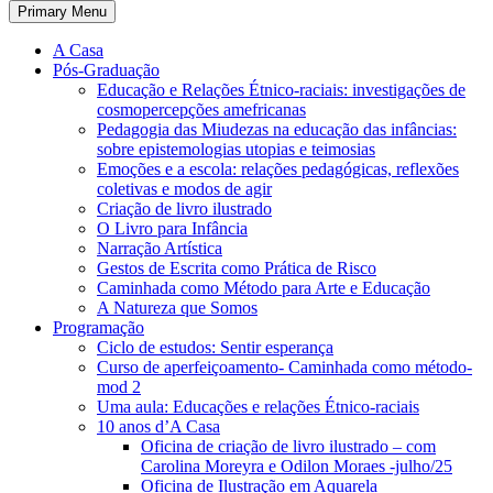
Primary Menu
A Casa
Pós-Graduação
Educação e Relações Étnico-raciais: investigações de
cosmopercepções amefricanas
Pedagogia das Miudezas na educação das infâncias:
sobre epistemologias utopias e teimosias
Emoções e a escola: relações pedagógicas, reflexões
coletivas e modos de agir
Criação de livro ilustrado
O Livro para Infância
Narração Artística
Gestos de Escrita como Prática de Risco
Caminhada como Método para Arte e Educação
A Natureza que Somos
Programação
Ciclo de estudos: Sentir esperança
Curso de aperfeiçoamento- Caminhada como método-
mod 2
Uma aula: Educações e relações Étnico-raciais
10 anos d’A Casa
Oficina de criação de livro ilustrado – com
Carolina Moreyra e Odilon Moraes -julho/25
Oficina de Ilustração em Aquarela