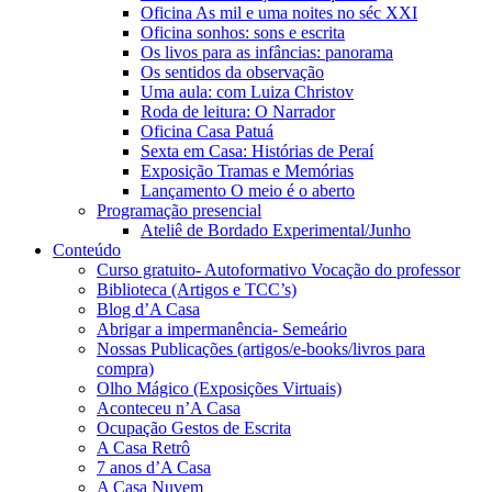
Oficina As mil e uma noites no séc XXI
Oficina sonhos: sons e escrita
Os livos para as infâncias: panorama
Os sentidos da observação
Uma aula: com Luiza Christov
Roda de leitura: O Narrador
Oficina Casa Patuá
Sexta em Casa: Histórias de Peraí
Exposição Tramas e Memórias
Lançamento O meio é o aberto
Programação presencial
Ateliê de Bordado Experimental/Junho
Conteúdo
Curso gratuito- Autoformativo Vocação do professor
Biblioteca (Artigos e TCC’s)
Blog d’A Casa
Abrigar a impermanência- Semeário
Nossas Publicações (artigos/e-books/livros para
compra)
Olho Mágico (Exposições Virtuais)
Aconteceu n’A Casa
Ocupação Gestos de Escrita
A Casa Retrô
7 anos d’A Casa
A Casa Nuvem