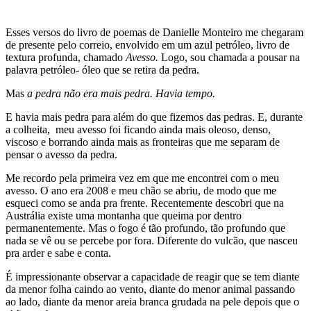
Esses versos do livro de poemas de Danielle Monteiro me chegaram
de presente pelo correio, envolvido em um azul petróleo, livro de
textura profunda, chamado
Avesso.
Logo, sou chamada a pousar na
palavra petróleo- óleo que se retira da pedra.
Mas
a pedra não era mais pedra. Havia tempo.
E havia mais pedra para além do que fizemos das pedras. E, durante
a colheita, meu avesso foi ficando ainda mais oleoso, denso,
viscoso e borrando ainda mais as fronteiras que me separam de
pensar o avesso da pedra.
Me recordo pela primeira vez em que me encontrei com o meu
avesso. O ano era 2008 e meu chão se abriu, de modo que me
esqueci como se anda pra frente. Recentemente descobri que na
Austrália existe uma montanha que queima por dentro
permanentemente. Mas o fogo é tão profundo, tão profundo que
nada se vê ou se percebe por fora. Diferente do vulcão, que nasceu
pra arder e sabe e conta.
É impressionante observar a capacidade de reagir que se tem diante
da menor folha caindo ao vento, diante do menor animal passando
ao lado, diante da menor areia branca grudada na pele depois que o