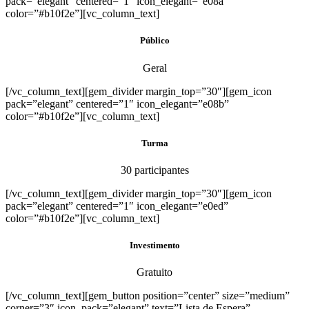
pack=”elegant” centered=”1″ icon_elegant=”e08a”
color=”#b10f2e”][vc_column_text]
Público
Geral
[/vc_column_text][gem_divider margin_top=”30″][gem_icon
pack=”elegant” centered=”1″ icon_elegant=”e08b”
color=”#b10f2e”][vc_column_text]
Turma
30 participantes
[/vc_column_text][gem_divider margin_top=”30″][gem_icon
pack=”elegant” centered=”1″ icon_elegant=”e0ed”
color=”#b10f2e”][vc_column_text]
Investimento
Gratuito
[/vc_column_text][gem_button position=”center” size=”medium”
corner=”3″ icon_pack=”elegant” text=”Lista de Espera”