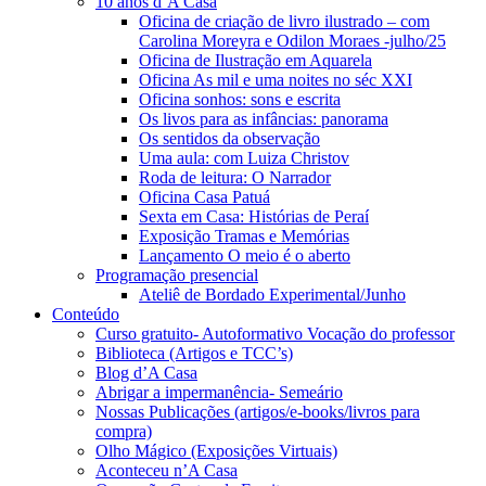
10 anos d’A Casa
Oficina de criação de livro ilustrado – com
Carolina Moreyra e Odilon Moraes -julho/25
Oficina de Ilustração em Aquarela
Oficina As mil e uma noites no séc XXI
Oficina sonhos: sons e escrita
Os livos para as infâncias: panorama
Os sentidos da observação
Uma aula: com Luiza Christov
Roda de leitura: O Narrador
Oficina Casa Patuá
Sexta em Casa: Histórias de Peraí
Exposição Tramas e Memórias
Lançamento O meio é o aberto
Programação presencial
Ateliê de Bordado Experimental/Junho
Conteúdo
Curso gratuito- Autoformativo Vocação do professor
Biblioteca (Artigos e TCC’s)
Blog d’A Casa
Abrigar a impermanência- Semeário
Nossas Publicações (artigos/e-books/livros para
compra)
Olho Mágico (Exposições Virtuais)
Aconteceu n’A Casa