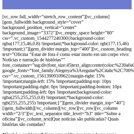
[vc_row full_width=”stretch_row_content”][vc_column]
[gem_fullwidth background_style=”cover”
background_position_vertical=”center”
background_image=”3372″][vc_empty_space height=”80″
css=”.vc_custom_1544277240300{background-color:
rgba(177,15,46,0.8) !important;*background-color: rgb(177,15,46)
!important;}”][gem_divider margin_top=”400″][vc_custom_heading
text=”Oficina “Estar de fora é como estar morto em um corpo vivo:
Notícias e narração de histórias“”
font_container=”tag:div|font_size:45|text_align:center|color:%230a0a0
google_fonts=”font_family:Alegreya%3Aregular%2Citalic%2C700
css=”.vc_custom_1561390910962{margin-right: 15%
!important;margin-left: 15% !important;padding-top: 10px
!important;padding-right: 0px !important;padding-bottom: 10px
!important;padding-left: 0px !important;background-color:
rgba(255,255,255,0.8) !important;*background-color:
rgb(255,255,255) !important;}”][gem_divider margin_top=”40″]
[/gem_fullwidth][/vc_column][/vc_row][vc_row][vc_column
width=”2/3″][vc_text_separator title_level=”h3″ title=”Sobre a
oficina”][vc_column_text]
Que notícias são publicadas? Quais
histórias são contadas?