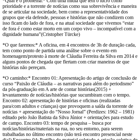
*Qual é o problema:* Com uma mídia que tem o lucro como
prioridade e a torrente de notícias como sua sobrevivência e maneira
de se articular na sociedade, bem como a representatividade dos
grupos que ela defende, pessoas e histórias que não condizem com
isso ficam do lado de fora, e na atual sociedade que vivemos “estar
de fora é como estar morto em um corpo vivo – incompatível com a
dignidade humana”(Cristopher Türcke)
*O que faremos:* A oficina, em 4 encontros de 3h de duração cada,
tem como ponto de partida uma análise sobre o evento em
homenagem/protesto à morte de Cláudia Ferreira da Silva em 2014 e
alguns pontos de chegada que flertam com criar maneiras de que
histórias não pereçam.
*O caminho:* Encontro 01: Apresentação do artigo de conclusão de
curso “Paixão de Cláudia – as narrativas para além do periodismo”
da pós-graduação em A arte de contar histórias(2015) +
levantamento de notícias/histórias que sucumbiram com o tempo.
Encontro 02: apresentação de histórias e oficinas (realizadas
para/com adultos e crianças) que provoquem a saída da torrente de
notícias + apresentação do “Nosso Jornal” (Perdizes: 1962 – 1981)
editado pelo João Batista da Silva Júnior + orientações para estudo
de campo. Encontro 03: tempo de pesquisa – busca por
notícias/histórias/materiais na rua, no seu entorno, para serem
trabalhadas no último encontro (não terá encontro presencial neste
dia!) Encontro 04: Partilha do material coletado + criação coletiva de