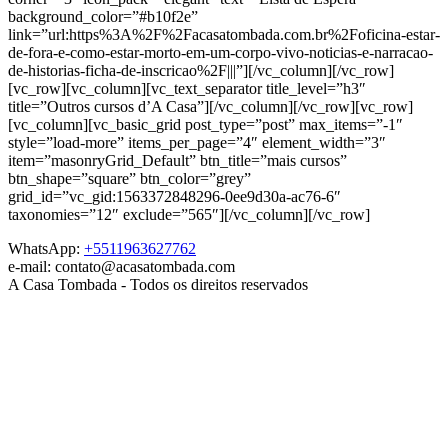
background_color=”#b10f2e”
link=”url:https%3A%2F%2Facasatombada.com.br%2Foficina-estar-
de-fora-e-como-estar-morto-em-um-corpo-vivo-noticias-e-narracao-
de-historias-ficha-de-inscricao%2F|||”][/vc_column][/vc_row]
[vc_row][vc_column][vc_text_separator title_level=”h3″
title=”Outros cursos d’A Casa”][/vc_column][/vc_row][vc_row]
[vc_column][vc_basic_grid post_type=”post” max_items=”-1″
style=”load-more” items_per_page=”4″ element_width=”3″
item=”masonryGrid_Default” btn_title=”mais cursos”
btn_shape=”square” btn_color=”grey”
grid_id=”vc_gid:1563372848296-0ee9d30a-ac76-6″
taxonomies=”12″ exclude=”565″][/vc_column][/vc_row]
WhatsApp:
+5511963627762
e-mail: contato@acasatombada.com
A Casa Tombada - Todos os direitos reservados