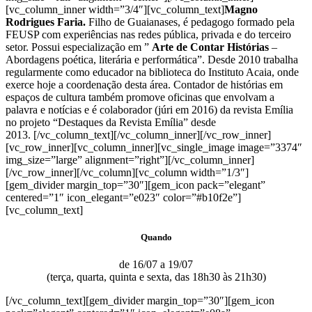
[vc_column_inner width=”3/4″][vc_column_text]
Magno
Rodrigues Faria.
Filho de Guaianases, é pedagogo formado pela
FEUSP com experiências nas redes pública, privada e do terceiro
setor. Possui especialização em ”
Arte de Contar Histórias
–
Abordagens poética, literária e performática”. Desde 2010 trabalha
regularmente como educador na biblioteca do Instituto Acaia, onde
exerce hoje a coordenação desta área. Contador de histórias em
espaços de cultura também promove oficinas que envolvam a
palavra e notícias e é colaborador (júri em 2016) da revista Emília
no projeto “Destaques da Revista Emília” desde
2013.
[/vc_column_text][/vc_column_inner][/vc_row_inner]
[vc_row_inner][vc_column_inner][vc_single_image image=”3374″
img_size=”large” alignment=”right”][/vc_column_inner]
[/vc_row_inner][/vc_column][vc_column width=”1/3″]
[gem_divider margin_top=”30″][gem_icon pack=”elegant”
centered=”1″ icon_elegant=”e023″ color=”#b10f2e”]
[vc_column_text]
Quando
de 16/07 a 19/07
(terça, quarta, quinta e sexta, das 18h30 às 21h30)
[/vc_column_text][gem_divider margin_top=”30″][gem_icon