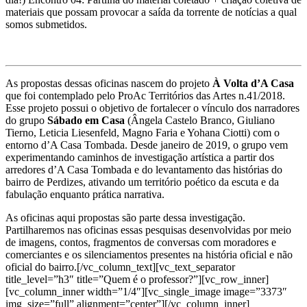
materiais que possam provocar a saída da torrente de notícias a qual
somos submetidos.
As propostas dessas oficinas nascem do projeto
À Volta d’A Casa
que foi contemplado pelo ProAc Territórios das Artes n.41/2018.
Esse projeto possui o objetivo de fortalecer o vínculo dos narradores
do grupo
Sábado em Casa
(Ângela Castelo Branco, Giuliano
Tierno, Leticia Liesenfeld, Magno Faria e Yohana Ciotti) com o
entorno d’A Casa Tombada. Desde janeiro de 2019, o grupo vem
experimentando caminhos de investigação artística a partir dos
arredores d’A Casa Tombada e do levantamento das histórias do
bairro de Perdizes, ativando um território poético da escuta e da
fabulação enquanto prática narrativa.
As oficinas aqui propostas são parte dessa investigação.
Partilharemos nas oficinas essas pesquisas desenvolvidas por meio
de imagens, contos, fragmentos de conversas com moradores e
comerciantes e os silenciamentos presentes na história oficial e não
oficial do bairro.
[/vc_column_text][vc_text_separator
title_level=”h3″ title=”Quem é o professor?”][vc_row_inner]
[vc_column_inner width=”1/4″][vc_single_image image=”3373″
img_size=”full” alignment=”center”][/vc_column_inner]