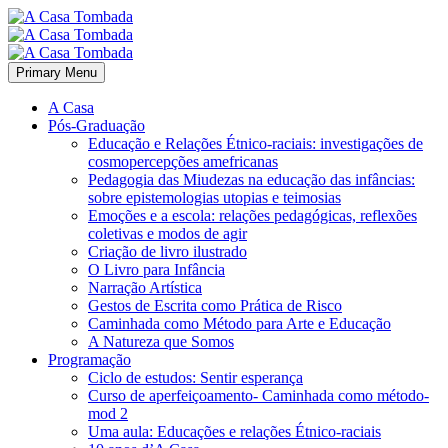
Primary Menu
A Casa
Pós-Graduação
Educação e Relações Étnico-raciais: investigações de
cosmopercepções amefricanas
Pedagogia das Miudezas na educação das infâncias:
sobre epistemologias utopias e teimosias
Emoções e a escola: relações pedagógicas, reflexões
coletivas e modos de agir
Criação de livro ilustrado
O Livro para Infância
Narração Artística
Gestos de Escrita como Prática de Risco
Caminhada como Método para Arte e Educação
A Natureza que Somos
Programação
Ciclo de estudos: Sentir esperança
Curso de aperfeiçoamento- Caminhada como método-
mod 2
Uma aula: Educações e relações Étnico-raciais