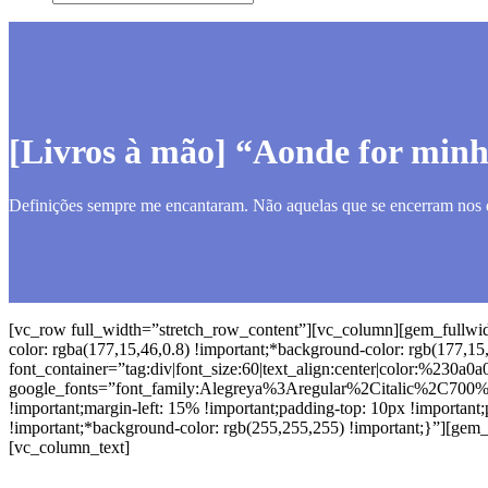
[Livros à mão] “Aonde for minha
Definições sempre me encantaram. Não aquelas que se encerram nos dic
[vc_row full_width=”stretch_row_content”][vc_column][gem_full
color: rgba(177,15,46,0.8) !important;*background-color: rgb(177,1
font_container=”tag:div|font_size:60|text_align:center|color:%230a0a0
google_fonts=”font_family:Alegreya%3Aregular%2Citalic%2C700
!important;margin-left: 15% !important;padding-top: 10px !important
!important;*background-color: rgb(255,255,255) !important;}”][ge
[vc_column_text]