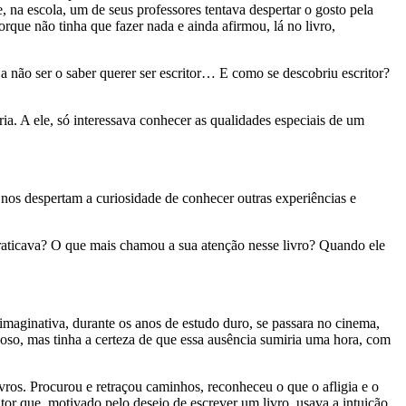
 na escola, um de seus professores tentava despertar o gosto pela
rque não tinha que fazer nada e ainda afirmou, lá no livro,
 não ser o saber querer ser escritor… E como se descobriu escritor?
ia. A ele, só interessava conhecer as qualidades especiais de um
nos despertam a curiosidade de conhecer outras experiências e
praticava? O que mais chamou a sua atenção nesse livro? Quando ele
 imaginativa, durante os anos de estudo duro, se passara no cinema,
rvoso, mas tinha a certeza de que essa ausência sumiria uma hora, com
ivros. Procurou e retraçou caminhos, reconheceu o que o afligia e o
or que, motivado pelo desejo de escrever um livro, usava a intuição