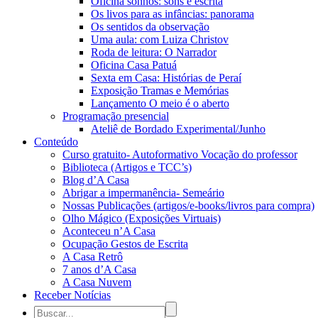
Oficina sonhos: sons e escrita
Os livos para as infâncias: panorama
Os sentidos da observação
Uma aula: com Luiza Christov
Roda de leitura: O Narrador
Oficina Casa Patuá
Sexta em Casa: Histórias de Peraí
Exposição Tramas e Memórias
Lançamento O meio é o aberto
Programação presencial
Ateliê de Bordado Experimental/Junho
Conteúdo
Curso gratuito- Autoformativo Vocação do professor
Biblioteca (Artigos e TCC’s)
Blog d’A Casa
Abrigar a impermanência- Semeário
Nossas Publicações (artigos/e-books/livros para compra)
Olho Mágico (Exposições Virtuais)
Aconteceu n’A Casa
Ocupação Gestos de Escrita
A Casa Retrô
7 anos d’A Casa
A Casa Nuvem
Receber Notícias