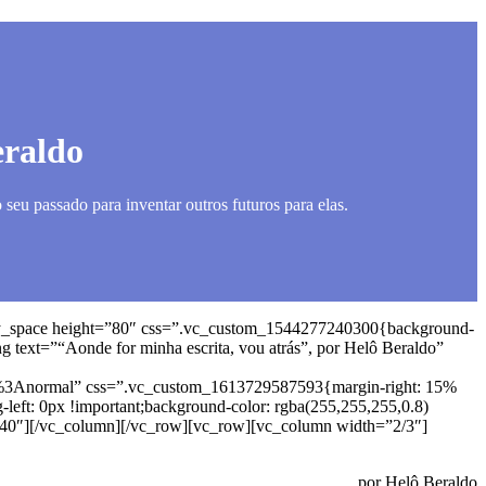
eraldo
eu passado para inventar outros futuros para elas.
ty_space height=”80″ css=”.vc_custom_1544277240300{background-
 text=”“Aonde for minha escrita, vou atrás”, por Helô Beraldo”
%3Anormal” css=”.vc_custom_1613729587593{margin-right: 15%
-left: 0px !important;background-color: rgba(255,255,255,0.8)
=”40″][/vc_column][/vc_row][vc_row][vc_column width=”2/3″]
por Helô Beraldo