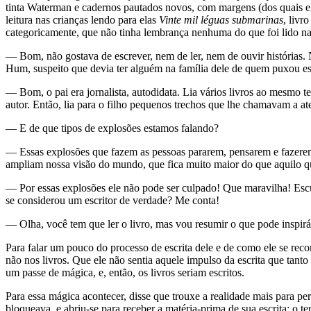
tinta Waterman e cadernos pautados novos, com margens (dos quais ele 
leitura nas crianças lendo para elas
Vinte mil léguas submarinas
, livr
categoricamente, que não tinha lembrança nenhuma do que foi lido n
— Bom, não gostava de escrever, nem de ler, nem de ouvir histórias. 
Hum, suspeito que devia ter alguém na família dele de quem puxou ess
— Bom, o pai era jornalista, autodidata. Lia vários livros ao mesmo t
autor. Então, lia para o filho pequenos trechos que lhe chamavam a a
— E de que tipos de explosões estamos falando?
— Essas explosões que fazem as pessoas pararem, pensarem e fazerem 
ampliam nossa visão do mundo, que fica muito maior do que aquilo q
— Por essas explosões ele não pode ser culpado! Que maravilha! Escu
se considerou um escritor de verdade? Me conta!
— Olha, você tem que ler o livro, mas vou resumir o que pode inspirá
Para falar um pouco do processo de escrita dele e de como ele se reco
não nos livros. Que ele não sentia aquele impulso da escrita que tanto
um passe de mágica, e, então, os livros seriam escritos.
Para essa mágica acontecer, disse que trouxe a realidade mais para per
bloqueava, e abriu-se para receber a matéria-prima de sua escrita: o