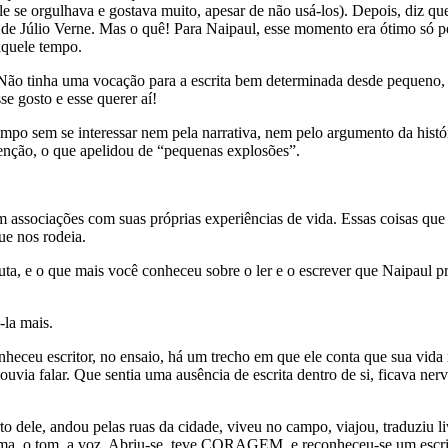
se orgulhava e gostava muito, apesar de não usá-los). Depois, diz que,
o de Júlio Verne. Mas o quê! Para Naipaul, esse momento era ótimo só po
aquele tempo.
Não tinha uma vocação para a escrita bem determinada desde pequeno, a
e gosto e esse querer aí!
empo sem se interessar nem pela narrativa, nem pelo argumento da histór
tenção, o que apelidou de “pequenas explosões”.
associações com suas próprias experiências de vida. Essas coisas que 
ue nos rodeia.
ta, e o que mais você conheceu sobre o ler e o escrever que Naipaul 
-la mais.
nheceu escritor, no ensaio, há um trecho em que ele conta que sua vida
 ouvia falar. Que sentia uma ausência de escrita dentro de si, ficava ne
to dele, andou pelas ruas da cidade, viveu no campo, viajou, traduziu l
 tema, o tom, a voz. Abriu-se, teve CORAGEM, e reconheceu-se um escrit