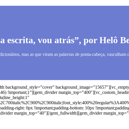
 escrita, vou atrás”, por Helô B
ionários, mas as que viram as palavras de ponta-cabeça, vasculham o s
width background_style=”cover” background_image=”15657″][vc_emp
5,46) !important;}”][gem_divider margin_top=”400″][vc_custom_heading
a|line_height:1″
%2C700italic%2C900%2C900italic|font_style:400%20regular%3A400
;padding-right: 0px !important;padding-bottom: 10px !important;padding
m_divider margin_top=”40″][/gem_fullwidth][gem_divider margin_top