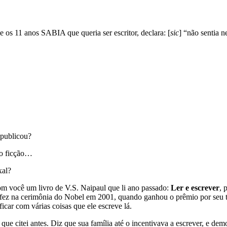
 os 11 anos SABIA que queria ser escritor, declara: [
sic
] “não sentia 
 publicou?
ão ficção…
xal?
m você um livro de V.S. Naipaul que li ano passado:
Ler e escrever
, 
fez na cerimônia do Nobel em 2001, quando ganhou o prêmio por seu traba
ficar com várias coisas que ele escreve lá.
ue citei antes. Diz que sua família até o incentivava a escrever, e de