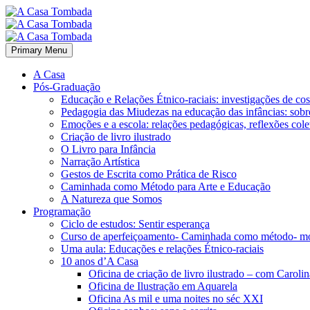
Primary Menu
A Casa
Pós-Graduação
Educação e Relações Étnico-raciais: investigações de c
Pedagogia das Miudezas na educação das infâncias: sobre
Emoções e a escola: relações pedagógicas, reflexões cole
Criação de livro ilustrado
O Livro para Infância
Narração Artística
Gestos de Escrita como Prática de Risco
Caminhada como Método para Arte e Educação
A Natureza que Somos
Programação
Ciclo de estudos: Sentir esperança
Curso de aperfeiçoamento- Caminhada como método- m
Uma aula: Educações e relações Étnico-raciais
10 anos d’A Casa
Oficina de criação de livro ilustrado – com Carol
Oficina de Ilustração em Aquarela
Oficina As mil e uma noites no séc XXI