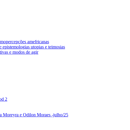
osmopercepções amefricanas
 epistemologias utopias e teimosias
tivas e modos de agir
od 2
ina Moreyra e Odilon Moraes -julho/25