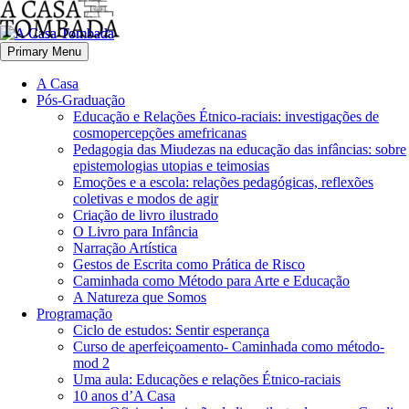
Primary Menu
A Casa
Pós-Graduação
Educação e Relações Étnico-raciais: investigações de
cosmopercepções amefricanas
Pedagogia das Miudezas na educação das infâncias: sobre
epistemologias utopias e teimosias
Emoções e a escola: relações pedagógicas, reflexões
coletivas e modos de agir
Criação de livro ilustrado
O Livro para Infância
Narração Artística
Gestos de Escrita como Prática de Risco
Caminhada como Método para Arte e Educação
A Natureza que Somos
Programação
Ciclo de estudos: Sentir esperança
Curso de aperfeiçoamento- Caminhada como método-
mod 2
Uma aula: Educações e relações Étnico-raciais
10 anos d’A Casa