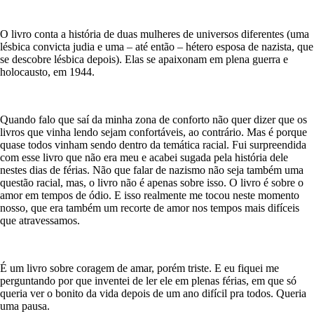
O livro conta a história de duas mulheres de universos diferentes (uma
lésbica convicta judia e uma – até então – hétero esposa de nazista, que
se descobre lésbica depois). Elas se apaixonam em plena guerra e
holocausto, em 1944.
Quando falo que saí da minha zona de conforto não quer dizer que os
livros que vinha lendo sejam confortáveis, ao contrário. Mas é porque
quase todos vinham sendo dentro da temática racial. Fui surpreendida
com esse livro que não era meu e acabei sugada pela história dele
nestes dias de férias. Não que falar de nazismo não seja também uma
questão racial, mas, o livro não é apenas sobre isso. O livro é sobre o
amor em tempos de ódio. E isso realmente me tocou neste momento
nosso, que era também um recorte de amor nos tempos mais difíceis
que atravessamos.
É um livro sobre coragem de amar, porém triste. E eu fiquei me
perguntando por que inventei de ler ele em plenas férias, em que só
queria ver o bonito da vida depois de um ano difícil pra todos. Queria
uma pausa.