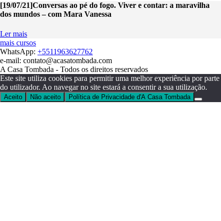
[19/07/21]Conversas ao pé do fogo. Viver e contar: a maravilha
dos mundos – com Mara Vanessa
Ler mais
mais cursos
WhatsApp:
+5511963627762
e-mail: contato@acasatombada.com
A Casa Tombada - Todos os direitos reservados
Este site utiliza cookies para permitir uma melhor experiência por parte
do utilizador. Ao navegar no site estará a consentir a sua utilização.
Aceito
Não aceito
Política de Privacidade d'A Casa Tombada