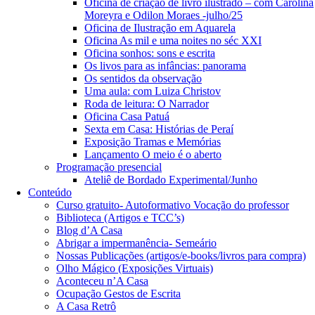
Oficina de criação de livro ilustrado – com Carolina
Moreyra e Odilon Moraes -julho/25
Oficina de Ilustração em Aquarela
Oficina As mil e uma noites no séc XXI
Oficina sonhos: sons e escrita
Os livos para as infâncias: panorama
Os sentidos da observação
Uma aula: com Luiza Christov
Roda de leitura: O Narrador
Oficina Casa Patuá
Sexta em Casa: Histórias de Peraí
Exposição Tramas e Memórias
Lançamento O meio é o aberto
Programação presencial
Ateliê de Bordado Experimental/Junho
Conteúdo
Curso gratuito- Autoformativo Vocação do professor
Biblioteca (Artigos e TCC’s)
Blog d’A Casa
Abrigar a impermanência- Semeário
Nossas Publicações (artigos/e-books/livros para compra)
Olho Mágico (Exposições Virtuais)
Aconteceu n’A Casa
Ocupação Gestos de Escrita
A Casa Retrô