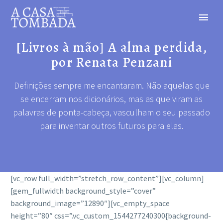
[Livros à mão] A alma perdida,
por Renata Penzani
Definições sempre me encantaram. Não aquelas que
se encerram nos dicionários, mas as que viram as
palavras de ponta-cabeça, vasculham o seu passado
para inventar outros futuros para elas.
[vc_row full_width=”stretch_row_content”][vc_column]
[gem_fullwidth background_style=”cover”
background_image=”12890″][vc_empty_space
height=”80″ css=”.vc_custom_1544277240300{background-