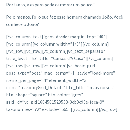
Portanto, a espera pode demorar um pouco”.
Pelo menos, foi o que fez esse homem chamado João. Você
conhece o João?
[/vc_column_text][gem_divider margin_top=”40″]
[/vc_column][vc_column width=”1/3″][/vc_column]
[/vc_row][vc_row][vc_column][vc_text_separator
title_level=”h3″ title=”Cursos d’A Casa”][/vc_column]
[/vc_row][vc_row][vc_column][vc_basic_grid
post_type=”post” max_items=”-1″ style=”load-more”
items_per_page=”4″ element_width=”3″
item=”masonryGrid_Default” btn_title=”mais cursos”
btn_shape=”square” btn_color=”grey”
grid_id=”vc_gid:1604581529558-3cb0c93e-feca-9″
taxonomies=”72″ exclude=”565″][/vc_column][/vc_row]