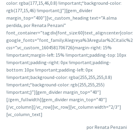
color: rgba(177,15,46,0.8) !important;*background-color:
rgb(177,15,46) !important;}”][gem_divider
margin_top=”400″][vc_custom_heading text=”A alma
perdida, por Renata Penzani”
font_container=”tag:div|font_size:60|text_align:center|colo
google_fonts=”font_family:Alegreya%3Aregular%2Citalic%
css=”.vc_custom_1604581706726{margin-right: 15%
!important;margin-left: 15% !important;padding-top: 10px
!important;padding-right: 0px !important;padding-
bottom: 10px !important;padding-left: 0px
!important;background-color: rgba(255,255,255,0.8)
!important;*background-color: rgb(255,255,255)
!important;}”][gem_divider margin_top=”40″]
[/gem_fullwidth][gem_divider margin_top=”40″]
[/vc_column][/vc_row][vc_row][vc_column width=”2/3″]
[vc_column_text]
por Renata Penzani