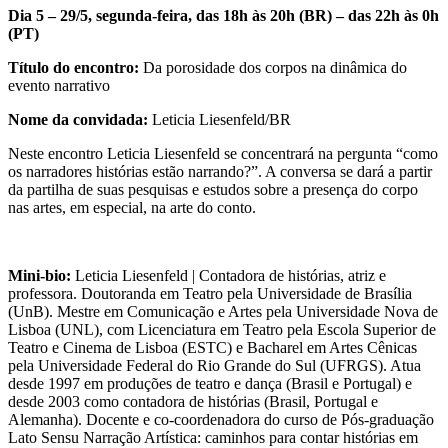
Dia 5 – 29/5, segunda-feira, das 18h às 20h (BR) – das 22h às 0h
(PT)
Título do encontro:
Da porosidade dos corpos na dinâmica do
evento narrativo
Nome da convidada:
Leticia Liesenfeld/BR
Neste encontro Leticia Liesenfeld se concentrará na pergunta “como
os narradores histórias estão narrando?”. A conversa se dará a partir
da partilha de suas pesquisas e estudos sobre a presença do corpo
nas artes, em especial, na arte do conto.
Mini-bio:
Leticia Liesenfeld | Contadora de histórias, atriz e
professora. Doutoranda em Teatro pela Universidade de Brasília
(UnB). Mestre em Comunicação e Artes pela Universidade Nova de
Lisboa (UNL), com Licenciatura em Teatro pela Escola Superior de
Teatro e Cinema de Lisboa (ESTC) e Bacharel em Artes Cênicas
pela Universidade Federal do Rio Grande do Sul (UFRGS). Atua
desde 1997 em produções de teatro e dança (Brasil e Portugal) e
desde 2003 como contadora de histórias (Brasil, Portugal e
Alemanha). Docente e co-coordenadora do curso de Pós-graduação
Lato Sensu Narração Artística: caminhos para contar histórias em