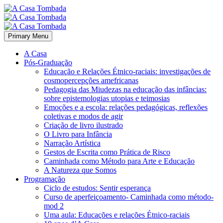
Primary Menu
A Casa
Pós-Graduação
Educação e Relações Étnico-raciais: investigações de
cosmopercepções amefricanas
Pedagogia das Miudezas na educação das infâncias:
sobre epistemologias utopias e teimosias
Emoções e a escola: relações pedagógicas, reflexões
coletivas e modos de agir
Criação de livro ilustrado
O Livro para Infância
Narração Artística
Gestos de Escrita como Prática de Risco
Caminhada como Método para Arte e Educação
A Natureza que Somos
Programação
Ciclo de estudos: Sentir esperança
Curso de aperfeiçoamento- Caminhada como método-
mod 2
Uma aula: Educações e relações Étnico-raciais