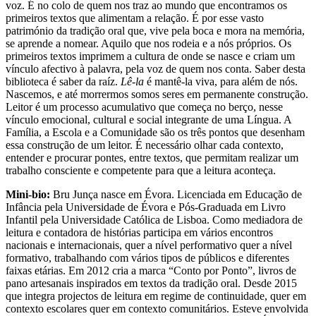
voz. É no colo de quem nos traz ao mundo que encontramos os
primeiros textos que alimentam a relação. É por esse vasto
património da tradição oral que, vive pela boca e mora na memória,
se aprende a nomear. Aquilo que nos rodeia e a nós próprios. Os
primeiros textos imprimem a cultura de onde se nasce e criam um
vínculo afectivo à palavra, pela voz de quem nos conta. Saber desta
biblioteca é saber da raíz.
Lê-la
é mantê-la viva, para além de nós.
Nascemos, e até morrermos somos seres em permanente construção.
Leitor é um processo acumulativo que começa no berço, nesse
vínculo emocional, cultural e social integrante de uma Língua. A
Família, a Escola e a Comunidade são os três pontos que desenham
essa construção de um leitor. É necessário olhar cada contexto,
entender e procurar pontes, entre textos, que permitam realizar um
trabalho consciente e competente para que a leitura aconteça.
Mini-bio:
Bru Junça nasce em Évora. Licenciada em Educação de
Infância pela Universidade de Évora e Pós-Graduada em Livro
Infantil pela Universidade Católica de Lisboa. Como mediadora de
leitura e contadora de histórias participa em vários encontros
nacionais e internacionais, quer a nível performativo quer a nível
formativo, trabalhando com vários tipos de públicos e diferentes
faixas etárias. Em 2012 cria a marca “Conto por Ponto”, livros de
pano artesanais inspirados em textos da tradição oral. Desde 2015
que integra projectos de leitura em regime de continuidade, quer em
contexto escolares quer em contexto comunitários. Esteve envolvida