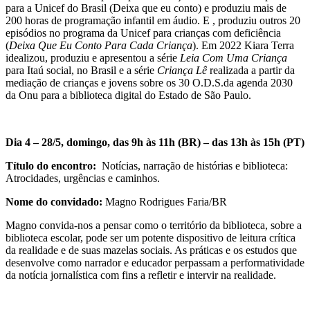
para a Unicef do Brasil (Deixa que eu conto) e produziu mais de
200 horas de programação infantil em áudio. E , produziu outros 20
episódios no programa da Unicef para crianças com deficiência
(
Deixa Que Eu Conto Para Cada Criança
). Em 2022 Kiara Terra
idealizou, produziu e apresentou a série
Leia Com Uma Criança
para Itaú social, no Brasil e a série
Criança Lê
realizada a partir da
mediação de crianças e jovens sobre os 30 O.D.S.da agenda 2030
da Onu para a biblioteca digital do Estado de São Paulo.
Dia 4 – 28/5, domingo, das 9h às 11h (BR) – das 13h às 15h (PT)
Título do encontro:
Notícias, narração de histórias e biblioteca:
Atrocidades, urgências e caminhos.
Nome do convidado:
Magno Rodrigues Faria/BR
Magno convida-nos a pensar como o território da biblioteca, sobre a
biblioteca escolar, pode ser um potente dispositivo de leitura crítica
da realidade e de suas mazelas sociais. As práticas e os estudos que
desenvolve como narrador e educador perpassam a performatividade
da notícia jornalística com fins a refletir e intervir na realidade.