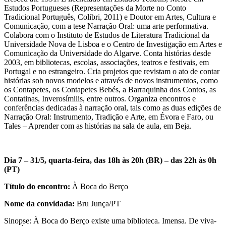
Estudos Portugueses (Representações da Morte no Conto
Tradicional Português, Colibri, 2011) e Doutor em Artes, Cultura e
Comunicação, com a tese Narração Oral: uma arte performativa.
Colabora com o Instituto de Estudos de Literatura Tradicional da
Universidade Nova de Lisboa e o Centro de Investigação em Artes e
Comunicação da Universidade do Algarve. Conta histórias desde
2003, em bibliotecas, escolas, associações, teatros e festivais, em
Portugal e no estrangeiro. Cria projetos que revistam o ato de contar
histórias sob novos modelos e através de novos instrumentos, como
os Contapetes, os Contapetes Bebés, a Barraquinha dos Contos, as
Contatinas, Inverosímilis, entre outros. Organiza encontros e
conferências dedicadas à narração oral, tais como as duas edições de
Narração Oral: Instrumento, Tradição e Arte, em Évora e Faro, ou
Tales – Aprender com as histórias na sala de aula, em Beja.
Dia 7 – 31/5, quarta-feira, das 18h às 20h (BR) – das 22h às 0h
(PT)
Título do encontro:
À Boca do Berço
Nome da convidada:
Bru Junça/PT
Sinopse:
À Boca do Berço existe uma biblioteca. Imensa. De viva-