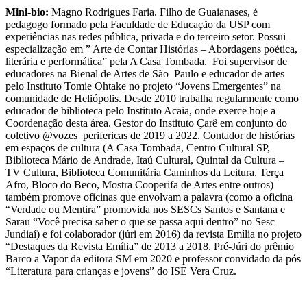
Mini-bio:
Magno Rodrigues Faria. Filho de Guaianases, é
pedagogo formado pela Faculdade de Educação da USP com
experiências nas redes pública, privada e do terceiro setor. Possui
especialização em ” Arte de Contar Histórias – Abordagens poética,
literária e performática” pela A Casa Tombada. Foi supervisor de
educadores na Bienal de Artes de São Paulo e educador de artes
pelo Instituto Tomie Ohtake no projeto “Jovens Emergentes” na
comunidade de Heliópolis. Desde 2010 trabalha regularmente como
educador de biblioteca pelo Instituto Acaia, onde exerce hoje a
Coordenação desta área. Gestor do Instituto Çarê em conjunto do
coletivo @vozes_perifericas de 2019 a 2022. Contador de histórias
em espaços de cultura (A Casa Tombada, Centro Cultural SP,
Biblioteca Mário de Andrade, Itaú Cultural, Quintal da Cultura –
TV Cultura, Biblioteca Comunitária Caminhos da Leitura, Terça
Afro, Bloco do Beco, Mostra Cooperifa de Artes entre outros)
também promove oficinas que envolvam a palavra (como a oficina
“Verdade ou Mentira” promovida nos SESCs Santos e Santana e
Sarau “Você precisa saber o que se passa aqui dentro” no Sesc
Jundiaí) e foi colaborador (júri em 2016) da revista Emília no projeto
“Destaques da Revista Emília” de 2013 a 2018. Pré-Júri do prêmio
Barco a Vapor da editora SM em 2020 e professor convidado da pós
“Literatura para crianças e jovens” do ISE Vera Cruz.