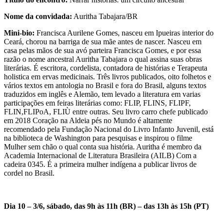
Nome da convidada:
Auritha Tabajara/BR
Mini-bio:
Francisca Aurilene Gomes, nasceu em Ipueiras interior do
Ceará, chorou na barriga de sua mãe antes de nascer. Nasceu em
casa pelas mãos de sua avó parteira Francisca Gomes, e por essa
razão o nome ancestral Auritha Tabajara o qual assina suas obras
literárias. É escritora, cordelista, contadora de histórias e Terapeuta
holistica em ervas medicinais. Três livros publicados, oito folhetos e
vários textos em antologia no Brasil e fora do Brasil, alguns textos
traduzidos em inglês e Alemão, tem levado a literatura em varias
participações em feiras literárias como: FLIP, FLINS, FLIPF,
FLIN,FLIPoA, FLIÙ entre outras. Seu livro carro chefe publicado
em 2018 Coração na Aldeia pés no Mundo é altamente
recomendado pela Fundação Nacional do Livro Infanto Juvenil, está
na biblioteca de Washington para pesquisas e inspirou o filme
Mulher sem chão o qual conta sua história. Auritha é membro da
Academia Internacional de Literatura Brasileira (AILB) Com a
cadeira 0345. É a primeira mulher indígena a publicar livros de
cordel no Brasil.
Dia 10 – 3/6, sábado, das 9h às 11h (BR) – das 13h às 15h (PT)