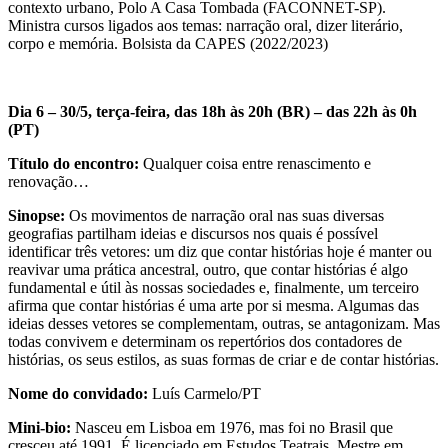
contexto urbano, Polo A Casa Tombada (FACONNET-SP).
Ministra cursos ligados aos temas: narração oral, dizer literário,
corpo e memória. Bolsista da CAPES (2022/2023)
Dia 6 – 30/5, terça-feira, das 18h às 20h (BR) – das 22h às 0h
(PT)
Título do encontro:
Qualquer coisa entre renascimento e
renovação…
Sinopse:
Os movimentos de narração oral nas suas diversas
geografias partilham ideias e discursos nos quais é possível
identificar três vetores: um diz que contar histórias hoje é manter ou
reavivar uma prática ancestral, outro, que contar histórias é algo
fundamental e útil às nossas sociedades e, finalmente, um terceiro
afirma que contar histórias é uma arte por si mesma. Algumas das
ideias desses vetores se complementam, outras, se antagonizam. Mas
todas convivem e determinam os repertórios dos contadores de
histórias, os seus estilos, as suas formas de criar e de contar histórias.
Nome do convidado:
Luís Carmelo/PT
Mini-bio:
Nasceu em Lisboa em 1976, mas foi no Brasil que
cresceu até 1991. É licenciado em Estudos Teatrais, Mestre em