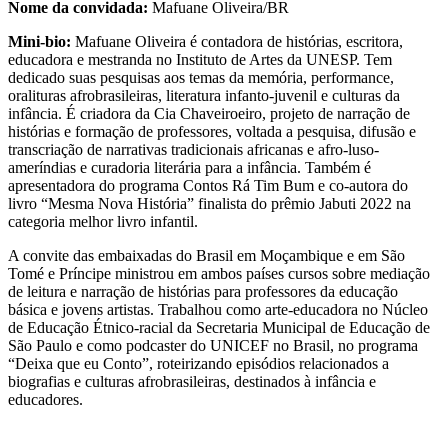
Nome da convidada:
Mafuane Oliveira/BR
Mini-bio:
Mafuane Oliveira é contadora de histórias, escritora,
educadora e mestranda no Instituto de Artes da UNESP. Tem
dedicado suas pesquisas aos temas da memória, performance,
oralituras afrobrasileiras, literatura infanto-juvenil e culturas da
infância. É criadora da Cia Chaveiroeiro, projeto de narração de
histórias e formação de professores, voltada a pesquisa, difusão e
transcriação de narrativas tradicionais africanas e afro-luso-
ameríndias e curadoria literária para a infância. Também é
apresentadora do programa Contos Rá Tim Bum e co-autora do
livro “Mesma Nova História” finalista do prêmio Jabuti 2022 na
categoria melhor livro infantil.
A convite das embaixadas do Brasil em Moçambique e em São
Tomé e Príncipe ministrou em ambos países cursos sobre mediação
de leitura e narração de histórias para professores da educação
básica e jovens artistas. Trabalhou como arte-educadora no Núcleo
de Educação Étnico-racial da Secretaria Municipal de Educação de
São Paulo e como podcaster do UNICEF no Brasil, no programa
“Deixa que eu Conto”, roteirizando episódios relacionados a
biografias e culturas afrobrasileiras, destinados à infância e
educadores.