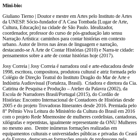
Mini-bio:
Giuliano Tierno | Doutor e mestre em Artes pelo Instituto de Artes
da UNESP. Sócio-fundador d’A Casa Tombada [Lugar de Arte,
Cultura, Educação] na cidade de São Paulo. Idealizador,
coordenador, professor do curso de pós-graduação lato sensu
Narração Artística: caminhos para contar histórias em contexto
urbano. Autor de livros nas áreas de linguagem e narração,
destacando-se A Arte de Contar Histórias (2010) e Narra-te cidade:
pensamentos sobre a arte de contar histórias hoje (2017).
Josy Correia | Josy Correia é narradora oral e arte-educadora desde
1998, escritora, compositora, produtora cultural e atriz formada pelo
Colégio de Direção Teatral do Instituto Dragão do Mar de Arte e
Indústria Audiovisual (Fortaleza, Brasil). Criadora e diretora da Cia.
Catirina de Pesquisa e Produção – Atelier da Palavra (2002), da
Escola de Narradores Brasil/Portugal (2015), do Cordão de
Histórias: Encontro Internacional de Contadores de Histórias desde
2005 e do projeto Trovadoras Itinerantes desde 2016. Premiada pelo
8° Prêmio Viva Leitura do Ministério da Cultura do Brasil em 2016
com o projeto Rede Mnemosine de mulheres cordelistas, cantadoras,
xilógrafas e repentistas, igualmente representante da ONU Mulheres
no mesmo ano. Dentre inúmeras formações realizadas em
equipamentos culturais e universidades públicas e privadas do Ceará
e da Europa, destacam-se formações anuais de professores pela