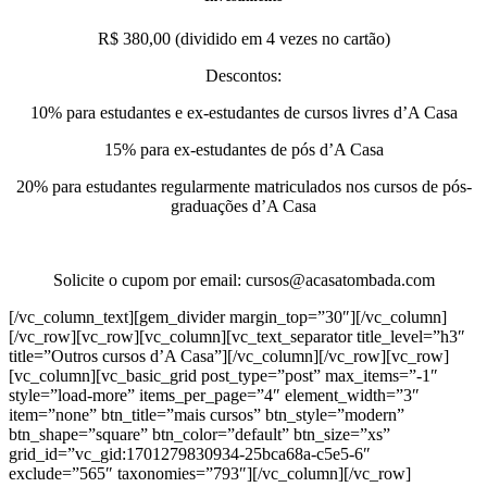
R$ 380,00 (dividido em 4 vezes no cartão)
Descontos:
10% para estudantes e ex-estudantes de cursos livres d’A Casa
15% para ex-estudantes de pós d’A Casa
20% para estudantes regularmente matriculados nos cursos de pós-
graduações d’A Casa
Solicite o cupom por email: cursos@acasatombada.com
[/vc_column_text][gem_divider margin_top=”30″][/vc_column]
[/vc_row][vc_row][vc_column][vc_text_separator title_level=”h3″
title=”Outros cursos d’A Casa”][/vc_column][/vc_row][vc_row]
[vc_column][vc_basic_grid post_type=”post” max_items=”-1″
style=”load-more” items_per_page=”4″ element_width=”3″
item=”none” btn_title=”mais cursos” btn_style=”modern”
btn_shape=”square” btn_color=”default” btn_size=”xs”
grid_id=”vc_gid:1701279830934-25bca68a-c5e5-6″
exclude=”565″ taxonomies=”793″][/vc_column][/vc_row]