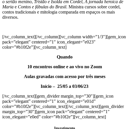
o sertão menino
,
Tristão e Isolda em Cordel
,
A jornada heroica de
Maria
e
Contos e fábulas do Brasil
. Ministra cursos sobre cordel,
contos tradicionais e mitologia comparada em espaços os mais
diversos.
[/vc_column_text][/vc_column][vc_column width=”1/3″][gem_icon
pack=”elegant” centered=”1″ icon_elegant=”e023″
color=”#b10f2e”][vc_column_text]
Quando
10 encontros online e ao vivo no Zoom
Aulas gravadas com acesso por três meses
Início – 25/05 a 03/06/23
[/vc_column_text][gem_divider margin_top=”30″][gem_icon
pack=”elegant” centered=”1″ icon_elegant=”e01d”
color=”#b10f2e”][vc_column_text][/vc_column_text][gem_divider
margin_top=”30″][gem_icon pack=”elegant” centered=”1″
icon_elegant=”e0ed” color=”#b10f2e”][vc_column_text]
Investimento