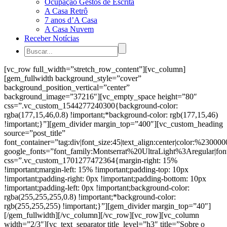
Ocupação Gestos de Escrita
A Casa Retrô
7 anos d’A Casa
A Casa Nuvem
Receber Notícias
[vc_row full_width=”stretch_row_content”][vc_column]
[gem_fullwidth background_style=”cover”
background_position_vertical=”center”
background_image=”37216″][vc_empty_space height=”80″
css=”.vc_custom_1544277240300{background-color:
rgba(177,15,46,0.8) !important;*background-color: rgb(177,15,46)
!important;}”][gem_divider margin_top=”400″][vc_custom_heading
source=”post_title”
font_container=”tag:div|font_size:45|text_align:center|color:%230000
google_fonts=”font_family:Montserrat%20UltraLight%3Aregular|
css=”.vc_custom_1701277472364{margin-right: 15%
!important;margin-left: 15% !important;padding-top: 10px
!important;padding-right: 0px !important;padding-bottom: 10px
!important;padding-left: 0px !important;background-color:
rgba(255,255,255,0.8) !important;*background-color:
rgb(255,255,255) !important;}”][gem_divider margin_top=”40″]
[/gem_fullwidth][/vc_column][/vc_row][vc_row][vc_column
width=”2/3″][vc_text_separator title_level=”h3″ title=”Sobre o