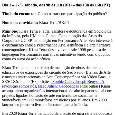
Dia 3 – 27/5, sábado, das 9h às 11h (BR) – das 13h às 15h (PT)
Título do encontro:
Como narrar com participação do público?
Nome da convidada:
Kiara Terra/BR/PT
Mini-bio:
Kiara Terra é atriz, escritora e doutoranda em Sociologia
da Infância, pela UMinho. Cursou Comunicação das Artes do
Corpo na PUC SP, habilitação em Performance Arte. Seu interesse é
o cruzamento entre a Performance Arte, a infância e a arte narrativa
contemporânea. Kiara Terra desenvolve desde 1998 pesquisa de
linguagem Performances narrativas interativas tendo com o público
como co autor da ação cênica.
Kiara Terra atuou no circuito de mediação de obras de arte em
educativos de exposições do circuito de São Paulo (Bienais de Arte
e mostras internacionais de Arte Contemporânea via Vídeo Brasil e
SESC São Paulo (Exposições:
Sophie Calle
,
Joseph Beuys – A
revolução somos nó
s,
Isaac Julien: Geopoéticas
entre outras) Kiara
acompanhou organizações internacionais de alto impacto social com
projetos ligados à difusão de arte em territórios socialmente
vulneráveis em 800 municípios brasileiros por 19 anos. Em 2009
lançou seu primeiro livro de literatura para a infância.
Em 2020 Kiara Terra participou da criação de uma série de podcasts