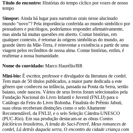
Título do encontro:
Histórias do tempo cíclico por vozes de nosso
tempo
Sinopse:
Ainda há lugar para narrativas orais nesse alucinado
mundo “novo”? Pela importância conferida ao mundo simbólico por
pensadores e psicólogos, poderíamos responder afirmativamente,
mas ainda há muitas questões em aberto. Contar histórias, em
qualquer contexto, é retornar às origens simbólicas do mundo, ao
grande útero da Mãe-Terra, é reinventar a existência a partir de uma
viagem pelos recônditos de nossa alma. Contar histórias, enfim, é
reafirmar a nossa humanidade.
Nome do convidado:
Marco Haurélio/BR
Mini-bio:
É escritor, professor e divulgador da literatura de cordel.
Tem mais de 50 títulos publicados, a maior parte dedicada a este
gênero que conheceu na infância, passada na Ponta da Serra, sertão
baiano, onde nasceu. Vários de seus livros foram selecionados pela
Fundação Nacional do Livro Infantil e Juvenil (FNLIJ) para o
Catálogo da Feira do Livro Bolonha. Finalista do Prêmio Jabuti,
suas obras receberam distinções como o selo Altamente
Recomendável, da FNLIJ, e o selo Seleção Cátedra-UNESCO
(PUC-Rio). Em sua produção
destacam-se as obras
Contos
folclóricos brasileiros
,
A lenda do Saci-Pererê
,
Meus romances de
cordel
,
Lá detrás daquela serra
,
O encontro da cidade criança com