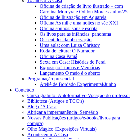
10 anos d’A Casa
Oficina de criação de livro ilustrado – com
Carolina Moreyra e Odilon Moraes -julho/25
Oficina de Ilustração em Aquarela
Oficina As mil e uma noites no séc XXI
Oficina sonhos: sons e escrita
Os livos para as infâncias: panorama
Os sentidos da observação
Uma aula: com Luiza Christov
Roda de leitura: O Narrador
Oficina Casa Patuá
Sexta em Casa: Histórias de Peraí
Exposição Tramas e Memórias
Lançamento O meio é o aberto
Programação presencial
Ateliê de Bordado Experimental/Junho
Conteúdo
Curso gratuito- Autoformativo Vocação do professor
Biblioteca (Artigos e TCC’s)
Blog d’A Casa
Abrigar a impermanência- Semeário
Nossas Publicações (artigos/e-books/livros para
compra)
Olho Mágico (Exposições Virtuais)
Aconteceu n’A Casa