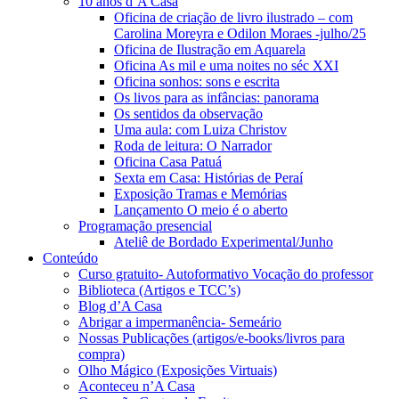
10 anos d’A Casa
Oficina de criação de livro ilustrado – com
Carolina Moreyra e Odilon Moraes -julho/25
Oficina de Ilustração em Aquarela
Oficina As mil e uma noites no séc XXI
Oficina sonhos: sons e escrita
Os livos para as infâncias: panorama
Os sentidos da observação
Uma aula: com Luiza Christov
Roda de leitura: O Narrador
Oficina Casa Patuá
Sexta em Casa: Histórias de Peraí
Exposição Tramas e Memórias
Lançamento O meio é o aberto
Programação presencial
Ateliê de Bordado Experimental/Junho
Conteúdo
Curso gratuito- Autoformativo Vocação do professor
Biblioteca (Artigos e TCC’s)
Blog d’A Casa
Abrigar a impermanência- Semeário
Nossas Publicações (artigos/e-books/livros para
compra)
Olho Mágico (Exposições Virtuais)
Aconteceu n’A Casa