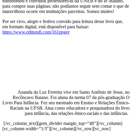
transbordou e convidou professores/as da UNEB e do IF-Baiano,
para compor suas páginas; não podíamos seguir sem contar o que de
maravilhoso ocorre em instituições parceiras. Somos muites!
Por ser vivo, alegre e festivo convido para leitura desse livro que,
em formato digital, está disponível para baixar:
https://www.editorafi.com/161ppger
Ananda da Luz Ferreira vive em Santo Antônio de Jesus, no
Recôncavo Baiano. Foi aluna da turma 07 da pós-graduação O
Livro Para Infância. Fez seu mestrado em Ensino e Relações Étnico-
Raciais na UFSB. Atua como educadora e pesquisadora do livro
para infância, das relações étnico-raciais e das infâncias.
[/vc_column_text][gem_divider margin_top=”40″][/vc_column]
[vc_column width=”1/3″][/vc_column][/vc_row][vc_row]