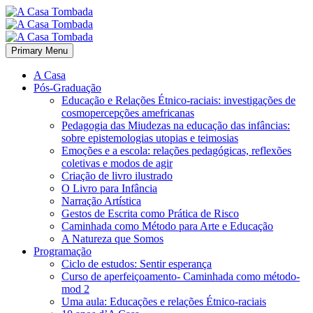
Primary Menu
A Casa
Pós-Graduação
Educação e Relações Étnico-raciais: investigações de
cosmopercepções amefricanas
Pedagogia das Miudezas na educação das infâncias:
sobre epistemologias utopias e teimosias
Emoções e a escola: relações pedagógicas, reflexões
coletivas e modos de agir
Criação de livro ilustrado
O Livro para Infância
Narração Artística
Gestos de Escrita como Prática de Risco
Caminhada como Método para Arte e Educação
A Natureza que Somos
Programação
Ciclo de estudos: Sentir esperança
Curso de aperfeiçoamento- Caminhada como método-
mod 2
Uma aula: Educações e relações Étnico-raciais