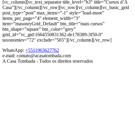
[vc_column][vc_text_separator title_level=”h3″ title=”Cursos d’A
Casa”][/vc_column][/vc_row][vc_row][vc_column][vc_basic_grid
post_type=”post” max_items=”-1″ style=”load-more”
items_per_page=”4″ element_width=”3″
item=”masonryGrid_Default” btn_title=”mais cursos”
btn_shape=”square” btn_color=”grey”
grid_id=”vc_gid:1664550831362-de178389-3f50-0″
taxonomies=”72″ exclude=”565″][/vc_column][/vc_row]
WhatsApp:
+5511963627762
e-mail: contato@acasatombada.com
A Casa Tombada - Todos os direitos reservados