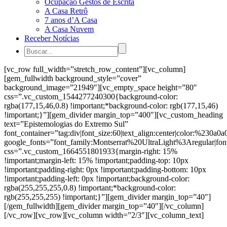
Ocupação Gestos de Escrita
A Casa Retrô
7 anos d’A Casa
A Casa Nuvem
Receber Notícias
[vc_row full_width=”stretch_row_content”][vc_column]
[gem_fullwidth background_style=”cover”
background_image=”21949″][vc_empty_space height=”80″
css=”.vc_custom_1544277240300{background-color:
rgba(177,15,46,0.8) !important;*background-color: rgb(177,15,46)
!important;}”][gem_divider margin_top=”400″][vc_custom_heading
text=”Epistemologias do Extremo Sul”
font_container=”tag:div|font_size:60|text_align:center|color:%230a0a0
google_fonts=”font_family:Montserrat%20UltraLight%3Aregular|
css=”.vc_custom_1664551801933{margin-right: 15%
!important;margin-left: 15% !important;padding-top: 10px
!important;padding-right: 0px !important;padding-bottom: 10px
!important;padding-left: 0px !important;background-color:
rgba(255,255,255,0.8) !important;*background-color:
rgb(255,255,255) !important;}”][gem_divider margin_top=”40″]
[/gem_fullwidth][gem_divider margin_top=”40″][/vc_column]
[/vc_row][vc_row][vc_column width=”2/3″][vc_column_text]