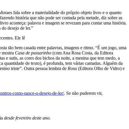
oraes fala sobre a materialidade do próprio objeto livro e o quanto
 fazendo história que não pode ser contada pela metade, diz sobre as
 livro aconteça: palavra e imagem se revezam para contar uma história.
 do desejo de ler.”
centes. Ele lê
osta tão bem casada entre palavras, imagens e ritmo. “É um jogo, uma
le mostra
Casa de passarinho
(com Ana Rosa Costa, da Editora
rtas e sutis, as cores dos bichos da noite, a menina que tem medo, a
uca quantidade de texto), é profunda, tem várias camadas. Alguém da
enino triste”. Outra pessoa lembra de
Rosa
(Editora Olho de Vidro) e
contros-como-nasce-o-desejo-de-ler/
. Se não puderem vir,
ia
desde fevereiro deste ano.