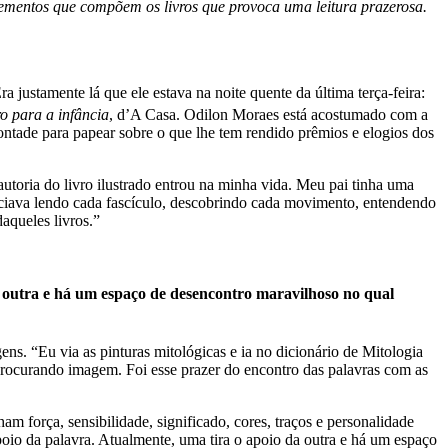
elementos que compõem os livros que provoca uma leitura prazerosa.
 justamente lá que ele estava na noite quente da última terça-feira:
ro para a infância
, d’A Casa. Odilon Moraes está acostumado com a
ontade para papear sobre o que lhe tem rendido prêmios e elogios dos
 autoria do livro ilustrado entrou na minha vida. Meu pai tinha uma
iciava lendo cada fascículo, descobrindo cada movimento, entendendo
aqueles livros.”
da outra e há um espaço de desencontro maravilhoso no qual
ens. “Eu via as pinturas mitológicas e ia no dicionário de Mitologia
 procurando imagem. Foi esse prazer do encontro das palavras com as
m força, sensibilidade, significado, cores, traços e personalidade
poio da palavra. Atualmente, uma tira o apoio da outra e há um espaço