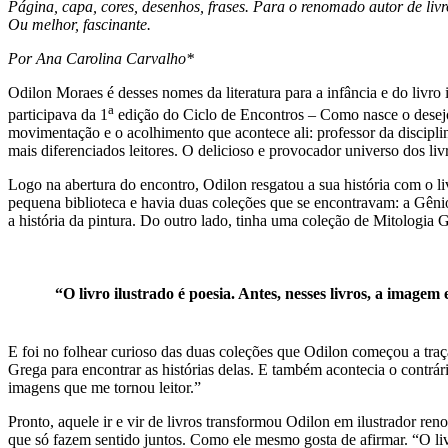
Página, capa, cores, desenhos, frases. Para o renomado autor de liv
Ou melhor, fascinante.
Por Ana Carolina Carvalho*
Odilon Moraes é desses nomes da literatura para a infância e do livro
a
participava da 1
edição do Ciclo de Encontros
–
Como nasce o desejo
movimentação e o acolhimento que acontece ali: professor da discipli
mais diferenciados leitores. O delicioso e provocador universo dos livr
Logo na abertura do encontro, Odilon resgatou a sua história com o liv
pequena biblioteca e havia duas coleções que se encontravam: a Gêni
a história da pintura. Do outro lado, tinha uma coleção de Mitologia 
“O livro ilustrado é poesia. Antes, nesses livros, a imag
E foi no folhear curioso das duas coleções que Odilon começou a traçar
Grega para encontrar as histórias delas. E também acontecia o contrá
imagens que me tornou leitor.”
Pronto, aquele ir e vir de livros transformou Odilon em ilustrador re
que só fazem sentido juntos. Como ele mesmo gosta de afirmar. “O liv