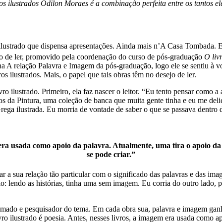
ros ilustrados Odilon Moraes é a combinação perfeita entre os tantos 
 ilustrado que dispensa apresentações. Ainda mais n’A Casa Tombada. Era
 de ler, promovido pela coordenação do curso de pós-graduação
O liv
na A relação Palavra e Imagem da pós-graduação, logo ele se sentiu à v
os ilustrados. Mais, o papel que tais obras têm no desejo de ler.
ro ilustrado. Primeiro, ela faz nascer o leitor. “Eu tento pensar como a
os da Pintura, uma coleção de banca que muita gente tinha e eu me del
Grega ilustrada. Eu morria de vontade de saber o que se passava dentro d
em era usada como apoio da palavra. Atualmente, uma tira o apoio 
se pode criar.”
 a sua relação tão particular com o significado das palavras e das imag
rio: lendo as histórias, tinha uma sem imagem. Eu corria do outro lado,
nomado e pesquisador do tema. Em cada obra sua, palavra e imagem ganha
ro ilustrado é poesia. Antes, nesses livros, a imagem era usada como a