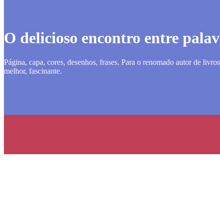
O delicioso encontro entre pala
Página, capa, cores, desenhos, frases. Para o renomado autor de livr
melhor, fascinante.