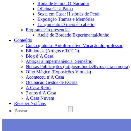
Roda de leitura: O Narrador
Oficina Casa Patuá
Sexta em Casa: Histórias de Peraí
Exposição Tramas e Memórias
Lançamento O meio é o aberto
Programação presencial
Ateliê de Bordado Experimental/Junho
Conteúdo
Curso gratuito- Autoformativo Vocação do professor
Biblioteca (Artigos e TCC’s)
Blog d’A Casa
Abrigar a impermanência- Semeário
Nossas Publicações (artigos/e-books/livros para compra)
Olho Mágico (Exposições Virtuais)
Aconteceu n’A Casa
Ocupação Gestos de Escrita
A Casa Retrô
7 anos d’A Casa
A Casa Nuvem
Receber Notícias