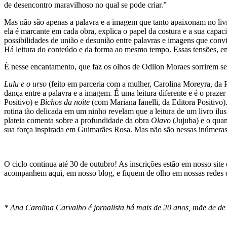
de desencontro maravilhoso no qual se pode criar.”
Mas não são apenas a palavra e a imagem que tanto apaixonam no livro 
ela é marcante em cada obra, explica o papel da costura e a sua capac
possibilidades de união e desunião entre palavras e imagens que convi
Há leitura do conteúdo e da forma ao mesmo tempo. Essas tensões, em 
É nesse encantamento, que faz os olhos de Odilon Moraes sorrirem se
Lulu e o urso
(feito em parceria com a mulher, Carolina Moreyra, da 
dança entre a palavra e a imagem. É uma leitura diferente e é o praze
Positivo) e
Bichos da noite
(com Mariana Ianelli, da Editora Positivo).
rotina tão delicada em um ninho revelam que a leitura de um livro il
plateia comenta sobre a profundidade da obra
Olavo
(Jujuba) e o quan
sua força inspirada em Guimarães Rosa. Mas não são nessas inúmeras 
O ciclo continua até 30 de outubro! As inscrições estão em nosso site
acompanhem aqui, em nosso blog, e fiquem de olho em nossas redes q
* Ana Carolina Carvalho é jornalista há mais de 20 anos, mãe de d