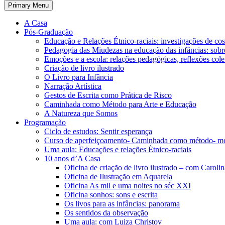
Primary Menu
A Casa
Pós-Graduação
Educação e Relações Étnico-raciais: investigações de c
Pedagogia das Miudezas na educação das infâncias: sobre
Emoções e a escola: relações pedagógicas, reflexões cole
Criação de livro ilustrado
O Livro para Infância
Narração Artística
Gestos de Escrita como Prática de Risco
Caminhada como Método para Arte e Educação
A Natureza que Somos
Programação
Ciclo de estudos: Sentir esperança
Curso de aperfeiçoamento- Caminhada como método- m
Uma aula: Educações e relações Étnico-raciais
10 anos d’A Casa
Oficina de criação de livro ilustrado – com Carol
Oficina de Ilustração em Aquarela
Oficina As mil e uma noites no séc XXI
Oficina sonhos: sons e escrita
Os livos para as infâncias: panorama
Os sentidos da observação
Uma aula: com Luiza Christov