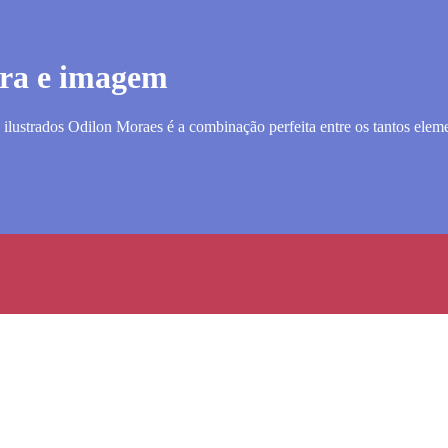
vra e imagem
os ilustrados Odilon Moraes é a combinação perfeita entre os tantos el