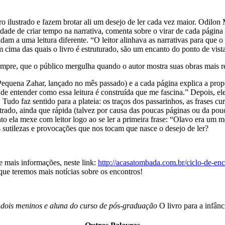
ilustrado e fazem brotar ali um desejo de ler cada vez maior. Odilon M
idade de criar tempo na narrativa, comenta sobre o virar de cada página
dam a uma leitura diferente. “O leitor alinhava as narrativas para que o
cima das quais o livro é estruturado, são um encanto do ponto de vista
mpre, que o público mergulha quando o autor mostra suas obras mais re
Pequena Zahar, lançado no mês passado) e a cada página explica a prop
r de entender como essa leitura é construída que me fascina.” Depois, e
 Tudo faz sentido para a plateia: os traços dos passarinhos, as frases cu
ustrado, ainda que rápida (talvez por causa das poucas páginas ou da po
to ela mexe com leitor logo ao se ler a primeira frase: “Olavo era um m
sutilezas e provocações que nos tocam que nasce o desejo de ler?
 e mais informações, neste link:
http://acasatombada.com.br/ciclo-de-en
ue teremos mais notícias sobre os encontros!
e dois meninos e aluna do curso de pós-graduação
O livro para a infânc