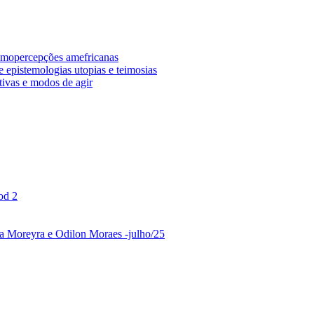
osmopercepções amefricanas
 epistemologias utopias e teimosias
tivas e modos de agir
od 2
ina Moreyra e Odilon Moraes -julho/25