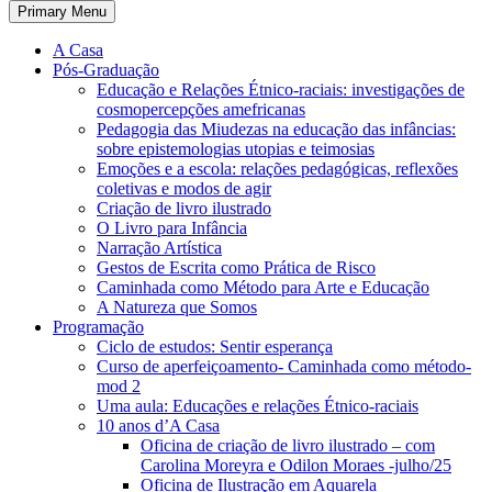
Primary Menu
A Casa
Pós-Graduação
Educação e Relações Étnico-raciais: investigações de
cosmopercepções amefricanas
Pedagogia das Miudezas na educação das infâncias:
sobre epistemologias utopias e teimosias
Emoções e a escola: relações pedagógicas, reflexões
coletivas e modos de agir
Criação de livro ilustrado
O Livro para Infância
Narração Artística
Gestos de Escrita como Prática de Risco
Caminhada como Método para Arte e Educação
A Natureza que Somos
Programação
Ciclo de estudos: Sentir esperança
Curso de aperfeiçoamento- Caminhada como método-
mod 2
Uma aula: Educações e relações Étnico-raciais
10 anos d’A Casa
Oficina de criação de livro ilustrado – com
Carolina Moreyra e Odilon Moraes -julho/25
Oficina de Ilustração em Aquarela