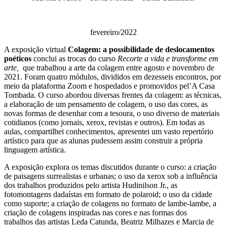
fevereiro/2022
A exposição virtual
Colagem: a possibilidade de deslocamentos
poéticos
conclui as trocas do curso
Recorte a vida e transforme em
arte,
que trabalhou a arte da colagem entre agosto e novembro de
2021. Foram quatro módulos, divididos em dezesseis encontros, por
meio da plataforma Zoom e hospedados e promovidos pel’A Casa
Tombada. O curso abordou diversas frentes da colagem: as técnicas,
a elaboração de um pensamento de colagem, o uso das cores, as
novas formas de desenhar com a tesoura, o uso diverso de materiais
cotidianos (como jornais, xerox, revistas e outros). Em todas as
aulas, compartilhei conhecimentos, apresentei um vasto repertório
artístico para que as alunas pudessem assim construir a própria
linguagem artística.
A exposição explora os temas discutidos durante o curso: a criação
de paisagens surrealistas e urbanas; o uso da xerox sob a influência
dos trabalhos produzidos pelo artista Hudinilson Jr., as
fotomontagens dadaístas em formato de polaroid; o uso da cidade
como suporte; a criação de colagens no formato de lambe-lambe, a
criação de colagens inspiradas nas cores e nas formas dos
trabalhos das artistas Leda Catunda, Beatriz Milhazes e Marcia de