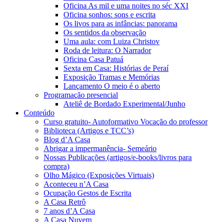
Oficina As mil e uma noites no séc XXI
Oficina sonhos: sons e escrita
Os livos para as infâncias: panorama
Os sentidos da observação
Uma aula: com Luiza Christov
Roda de leitura: O Narrador
Oficina Casa Patuá
Sexta em Casa: Histórias de Peraí
Exposição Tramas e Memórias
Lançamento O meio é o aberto
Programação presencial
Ateliê de Bordado Experimental/Junho
Conteúdo
Curso gratuito- Autoformativo Vocação do professor
Biblioteca (Artigos e TCC’s)
Blog d’A Casa
Abrigar a impermanência- Semeário
Nossas Publicações (artigos/e-books/livros para
compra)
Olho Mágico (Exposições Virtuais)
Aconteceu n’A Casa
Ocupação Gestos de Escrita
A Casa Retrô
7 anos d’A Casa
A Casa Nuvem