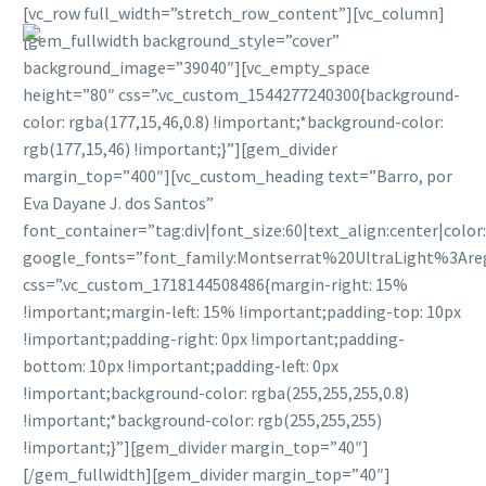
[vc_row full_width=”stretch_row_content”][vc_column]
[gem_fullwidth background_style=”cover”
background_image=”39040″][vc_empty_space
height=”80″ css=”.vc_custom_1544277240300{background-
color: rgba(177,15,46,0.8) !important;*background-color:
rgb(177,15,46) !important;}”][gem_divider
margin_top=”400″][vc_custom_heading text=”Barro, por
Eva Dayane J. dos Santos”
font_container=”tag:div|font_size:60|text_align:center|colo
google_fonts=”font_family:Montserrat%20UltraLight%3Are
css=”.vc_custom_1718144508486{margin-right: 15%
!important;margin-left: 15% !important;padding-top: 10px
!important;padding-right: 0px !important;padding-
bottom: 10px !important;padding-left: 0px
!important;background-color: rgba(255,255,255,0.8)
!important;*background-color: rgb(255,255,255)
!important;}”][gem_divider margin_top=”40″]
[/gem_fullwidth][gem_divider margin_top=”40″]