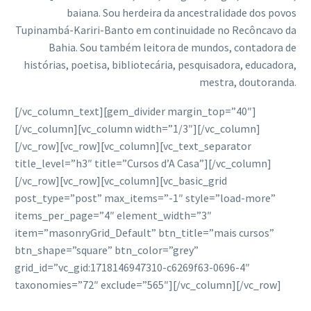
baiana. Sou herdeira da ancestralidade dos povos
Tupinambá-Kariri-Banto em continuidade no Recôncavo da
Bahia. Sou também leitora de mundos, contadora de
histórias, poetisa, bibliotecária, pesquisadora, educadora,
mestra, doutoranda.
[/vc_column_text][gem_divider margin_top=”40″]
[/vc_column][vc_column width=”1/3″][/vc_column]
[/vc_row][vc_row][vc_column][vc_text_separator
title_level=”h3″ title=”Cursos d’A Casa”][/vc_column]
[/vc_row][vc_row][vc_column][vc_basic_grid
post_type=”post” max_items=”-1″ style=”load-more”
items_per_page=”4″ element_width=”3″
item=”masonryGrid_Default” btn_title=”mais cursos”
btn_shape=”square” btn_color=”grey”
grid_id=”vc_gid:1718146947310-c6269f63-0696-4″
taxonomies=”72″ exclude=”565″][/vc_column][/vc_row]