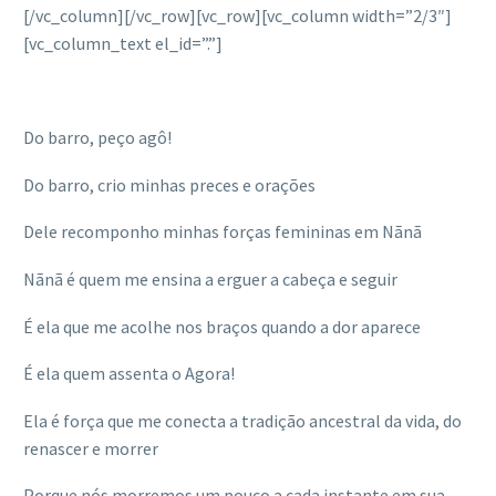
[/vc_column][/vc_row][vc_row][vc_column width=”2/3″]
[vc_column_text el_id=”.”]
Do barro, peço agô!
Do barro, crio minhas preces e orações
Dele recomponho minhas forças femininas em Nãnã
Nãnã é quem me ensina a erguer a cabeça e seguir
É ela que me acolhe nos braços quando a dor aparece
É ela quem assenta o Agora!
Ela é força que me conecta a tradição ancestral da vida, do
renascer e morrer
Porque nós morremos um pouco a cada instante em sua