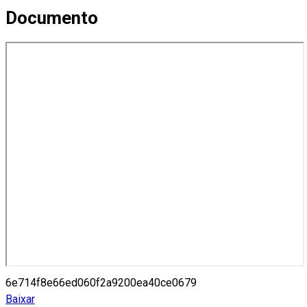
Documento
6e714f8e66ed060f2a9200ea40ce0679
Baixar