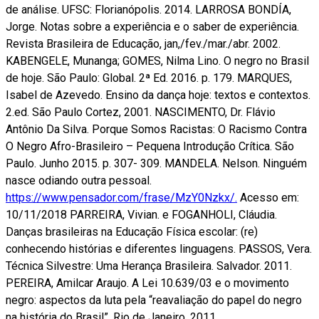
de análise. UFSC: Florianópolis. 2014. LARROSA BONDÍA,
Jorge. Notas sobre a experiência e o saber de experiência.
Revista Brasileira de Educação, jan,/fev./mar./abr. 2002.
KABENGELE, Munanga; GOMES, Nilma Lino. O negro no Brasil
de hoje. São Paulo: Global. 2ª Ed. 2016. p. 179. MARQUES,
Isabel de Azevedo. Ensino da dança hoje: textos e contextos.
2.ed. São Paulo Cortez, 2001. NASCIMENTO, Dr. Flávio
Antônio Da Silva. Porque Somos Racistas: O Racismo Contra
O Negro Afro-Brasileiro – Pequena Introdução Crítica. São
Paulo. Junho 2015. p. 307- 309. MANDELA. Nelson. Ninguém
nasce odiando outra pessoal.
https://www.pensador.com/frase/MzY0Nzkx/.
Acesso em:
10/11/2018 PARREIRA, Vivian. e FOGANHOLI, Cláudia.
Danças brasileiras na Educação Física escolar: (re)
conhecendo histórias e diferentes linguagens. PASSOS, Vera.
Técnica Silvestre: Uma Herança Brasileira. Salvador. 2011.
PEREIRA, Amilcar Araujo. A Lei 10.639/03 e o movimento
negro: aspectos da luta pela “reavaliação do papel do negro
na história do Brasil”. Rio de Janeiro. 2011.