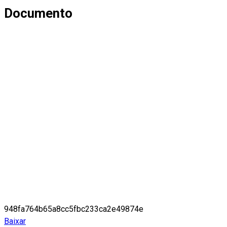
Documento
948fa764b65a8cc5fbc233ca2e49874e
Baixar