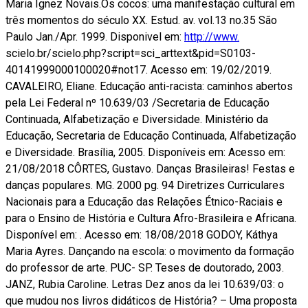
Maria Ignez Novais.Os cocos: uma manifestação cultural em
três momentos do século XX. Estud. av. vol.13 no.35 São
Paulo Jan./Apr. 1999. Disponivel em:
http://www.
scielo.br/scielo.php?script=sci_arttext&pid=S0103-
40141999000100020#not17. Acesso em: 19/02/2019.
CAVALEIRO, Eliane. Educação anti-racista: caminhos abertos
pela Lei Federal nº 10.639/03 /Secretaria de Educação
Continuada, Alfabetização e Diversidade. Ministério da
Educação, Secretaria de Educação Continuada, Alfabetização
e Diversidade. Brasília, 2005. Disponíveis em: Acesso em:
21/08/2018 CÔRTES, Gustavo. Danças Brasileiras! Festas e
danças populares. MG. 2000 pg. 94 Diretrizes Curriculares
Nacionais para a Educação das Relações Étnico-Raciais e
para o Ensino de História e Cultura Afro-Brasileira e Africana.
Disponível em: . Acesso em: 18/08/2018 GODOY, Káthya
Maria Ayres. Dançando na escola: o movimento da formação
do professor de arte. PUC- SP. Teses de doutorado, 2003.
JANZ, Rubia Caroline. Letras Dez anos da lei 10.639/03: o
que mudou nos livros didáticos de História? – Uma proposta