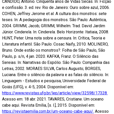
CANDIDO, Antonio. Cinquenta anos de Vidas Secas. In: Ficção
e confissão. 3. ed. rev. Rio de Janeiro: Ouro sobre azul, 2006.
COHEN, Jeffrey Jerome et al. A cultura dos monstros: sete
teses. In: A pedagogia dos monstros. São Paulo: Autêntica,
2004. GRIMM, Jacob; GRIMM, Wilhelm. Trad. David Jardim
Júnior. Cinderela. In: Cinderela. Belo Horizonte: Itatiaia, 2008.
HUNT, Peter. Uma nota sobre a censura. In: Crítica, Teoria e
Literatura infantil. São Paulo: Cosac Naify, 2010. MOLINERO,
Bruno. Onde estão os monstros?. Folha de São Paulo, São
Paulo, p. s/n, 4 jan. 2020. KAFKA, Franz. O Silêncio das
Sereias. In: Narrativas do Espólio. São Paulo: Companhia das
Letras, 2002. MORAES SILVA, Carlos Augusto; BORGES,
Luciana. Entre o silêncio da palavra e as falas do silêncio. In:
Linguagem - Estudos e pesquisa, Universidade Federal de
Goiás (UFG), v. 4-5, 2004. Disponível em:
https://www.revistas.ufg.br/lep/article/view/32598/17328.
Acesso em: 18 abr. 2021. TAVARES, Cristiane. Um oceano
cabe aqui. Revista Emília, [s. l.], 2015. Disponível em:
https://revistaemilia.com.br/um-oceano-cabe-aqui/.
Acesso