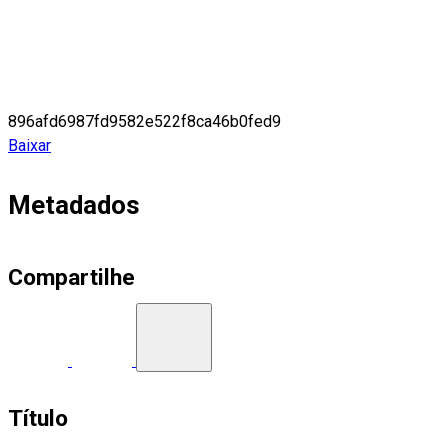
896afd6987fd9582e522f8ca46b0fed9
Baixar
Metadados
Compartilhe
Título