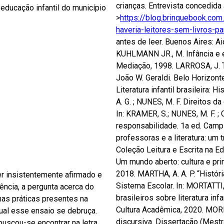
crianças. Entrevista concedida
a educação infantil do município
>
https://blog.brinquebook.com.
haveria-leitores-sem-livros-pa
antes de leer. Buenos Aires: A
KUHLMANN JR., M. Infância e ed
Mediação, 1998. LARROSA, J. Tr
João W. Geraldi. Belo Horizont
Literatura infantil brasileira: 
A. G. ; NUNES, M. F. Direitos da
In: KRAMER, S.; NUNES, M. F. ;
responsabilidade. 1a ed. Camp
professoras e a literatura: um
Coleção Leitura e Escrita na E
Um mundo aberto: cultura e prime
2018. MARTHA, A. A. P. “História
er insistentemente afirmado e
Sistema Escolar. In: MORTATTI, 
ência, a pergunta acerca do
brasileiros sobre literatura inf
 nas práticas presentes na
Cultura Acadêmica, 2020. MOREN
qual esse ensaio se debruça.
discursiva. Dissertação (Mestr
buscou-se encontrar na letra