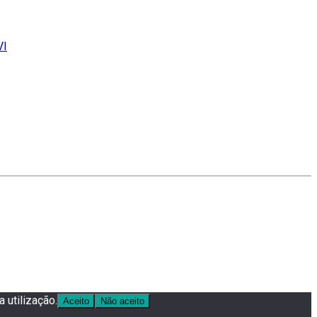
VI
 utilização.
Aceito
Não aceito