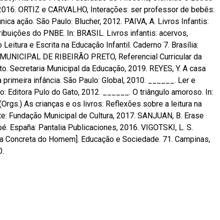
2016. ORTIZ e CARVALHO, Interações: ser professor de bebês:
nica ação. São Paulo: Blucher, 2012. PAIVA, A. Livros Infantis:
ibuições do PNBE. In: BRASIL. Livros infantis: acervos,
itura e Escrita na Educação Infantil. Caderno 7. Brasília:
UNICIPAL DE RIBEIRÃO PRETO, Referencial Curricular da
to. Secretaria Municipal da Educação, 2019. REYES, Y. A casa
 na primeira infância. São Paulo: Global, 2010. ______. Ler e
ulo: Editora Pulo do Gato, 2012. ______. O triângulo amoroso. In:
(Orgs.) As crianças e os livros: Reflexões sobre a leitura na
nte: Fundação Municipal de Cultura, 2017. SANJUAN, B. Erase
bé. España: Pantalia Publicaciones, 2016. VIGOTSKI, L. S.
ia Concreta do Homem]. Educação e Sociedade. 71. Campinas,
0.