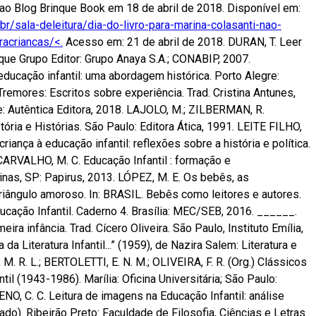
 ao Blog Brinque Book em 18 de abril de 2018. Disponível em:
br/sala-deleitura/dia-do-livro-para-marina-colasanti-nao-
racriancas/<.
Acesso em: 21 de abril de 2018. DURAN, T. Leer
ique Grupo Editor: Grupo Anaya S.A.; CONABIP, 2007.
ucação infantil: uma abordagem histórica. Porto Alegre:
emores: Escritos sobre experiência. Trad. Cristina Antunes,
e: Autêntica Editora, 2018. LAJOLO, M.; ZILBERMAN, R.
História e Histórias. São Paulo: Editora Ática, 1991. LEITE FILHO,
 criança à educação infantil: reflexões sobre a história e política.
 CARVALHO, M. C. Educação Infantil : formação e
inas, SP: Papirus, 2013. LÓPEZ, M. E. Os bebês, as
 triângulo amoroso. In: BRASIL. Bebês como leitores e autores.
ducação Infantil. Caderno 4. Brasília: MEC/SEB, 2016. ______.
ira infância. Trad. Cícero Oliveira. São Paulo, Instituto Emília,
 da Literatura Infantil...” (1959), de Nazira Salem: Literatura e
M. R. L.; BERTOLETTI, E. N. M.; OLIVEIRA, F. R. (Org.) Clássicos
antil (1943-1986). Marília: Oficina Universitária; São Paulo:
O, C. C. Leitura de imagens na Educação Infantil: análise
ado). Ribeirão Preto: Faculdade de Filosofia, Ciências e Letras