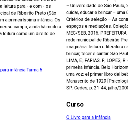
– Universidade de São Paulo, 
 leitura para - e com - os
cuidar, educar e brincar – uma ú
cipal de Ribeirão Preto (São
Critérios de seleção – As contr
om a primeiríssima infância. Os
espaços e mediações. Coleção Le
nesse campo, ainda há muito a
MEC/SEB, 2016. PREFEITURA M
 à leitura como um direito de
rede municipal de Ribeirão Pre
imaginária: leitura e literatura
brincar, tecer e cantar. São Pa
LIMA, E.; FARIAS, F.; LOPES, R. 
primeira infância. Belo Horizo
 para infância Turma 6
uma voz: el primer libro del be
Manuscrito de 1929 [Psicolog
SP: Cedes, p. 21-44, julho/200
Curso
O Livro para a Infância