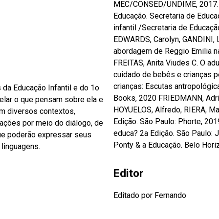
MEC/CONSED/UNDIME, 2017. Disponível em: (acesso em mai
Educação. Secretaria de Educaç
infantil /Secretaria de Educaç
EDWARDS, Carolyn, GANDINI, L
abordagem de Reggio Emilia na
FREITAS, Anita Viudes C. O ad
cuidado de bebês e crianças 
crianças: Escutas antropológic
s da Educação Infantil e do 1o
Books, 2020 FRIEDMANN, Adrian
velar o que pensam sobre ela e
HOYUELOS, Alfredo, RIERA, Mar
m diversos contextos,
Edição. São Paulo: Phorte, 20
mações por meio do diálogo, de
educa? 2a Edição. São Paulo:
que poderão expressar seus
Ponty & a Educação. Belo Horiz
 linguagens.
Editor
Editado por Fernando