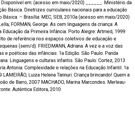
o/2020) ______. Ministério da
ão Básica. Diretrizes curriculares nacionais para a educação
ão Básica. – Brasília: MEC, SEB, 2010a (acesso em maio/2020)
ella, FORMAN, George. As cem linguagens da criança: A
 Educação da Primeira Infância. Porto Alegre: Artmed, 1999
ulto de referência nos espaços coletivos de educação e
pequenas (sem/d). FRIEDMANN, Adriana. A vez e a voz das
as e poéticas das infâncias. 1a Edição. São Paulo: Panda
a. Linguagens e culturas infantis. São Paulo: Cortez, 2013
ía Antonia. Complexidade e relações na Educação Infantil. 1a
19 LAMEIRÃO, Luiza Helena Tannuri. Criança brincando! Quem a
 João de Barro, 2007 MACHADO, Marina Marcondes. Merleau-
onte: Autêntica Editora, 2010