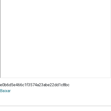
e0b6d5e466c1f3574a23abe22dd1c8bc
Baixar