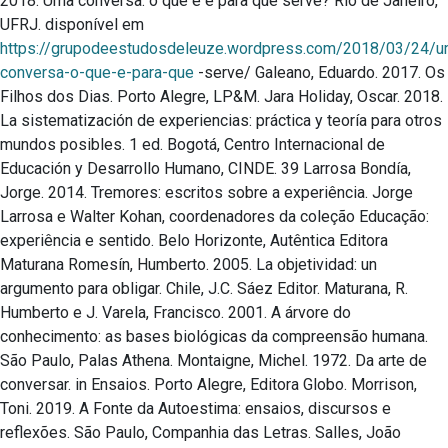
2018. Uma conversa: o que é e para que serve? Rio de Janeiro,
UFRJ. disponível em
https://grupodeestudosdeleuze.wordpress.com/2018/03/24/u
conversa-o-que-e-para-que
-serve/ Galeano, Eduardo. 2017. Os
Filhos dos Dias. Porto Alegre, LP&M. Jara Holiday, Oscar. 2018.
La sistematización de experiencias: práctica y teoría para otros
mundos posibles. 1 ed. Bogotá, Centro Internacional de
Educación y Desarrollo Humano, CINDE. 39 Larrosa Bondía,
Jorge. 2014. Tremores: escritos sobre a experiência. Jorge
Larrosa e Walter Kohan, coordenadores da coleção Educação:
experiência e sentido. Belo Horizonte, Autêntica Editora
Maturana Romesín, Humberto. 2005. La objetividad: un
argumento para obligar. Chile, J.C. Sáez Editor. Maturana, R.
Humberto e J. Varela, Francisco. 2001. A árvore do
conhecimento: as bases biológicas da compreensão humana.
São Paulo, Palas Athena. Montaigne, Michel. 1972. Da arte de
conversar. in Ensaios. Porto Alegre, Editora Globo. Morrison,
Toni. 2019. A Fonte da Autoestima: ensaios, discursos e
reflexões. São Paulo, Companhia das Letras. Salles, João