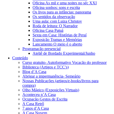
Oficina As mil e uma noites no séc XXI
Oficina sonhos: sons e escrita
Os livos para as infâncias: panorama
Os sentidos da observação
Uma aula: com Luiza Christov
Roda de leitura: O Narrador
Oficina Casa Patuá
Sexta em Casa: Histórias de Peraí
Exposição Tramas e Memórias
Lançamento O meio é o aberto
Programação presencial
Ateliê de Bordado Experimental/Junho
Conteúdo
Curso gratuito- Autoformativo Vocação do professor
Biblioteca (Artigos e TCC’s)
Blog d’A Casa
Abrigar a impermanência- Semeário
Nossas Publicações (artigos/e-books/livros para
compra)
Olho Mágico (Exposições Virtuais)
Aconteceu n’A Casa
Ocupação Gestos de Escrita
A Casa Retrô
7 anos d’A Casa
A Casa Nuvem