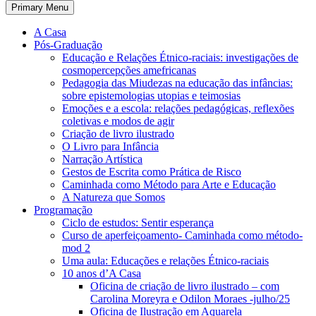
Primary Menu
A Casa
Pós-Graduação
Educação e Relações Étnico-raciais: investigações de
cosmopercepções amefricanas
Pedagogia das Miudezas na educação das infâncias:
sobre epistemologias utopias e teimosias
Emoções e a escola: relações pedagógicas, reflexões
coletivas e modos de agir
Criação de livro ilustrado
O Livro para Infância
Narração Artística
Gestos de Escrita como Prática de Risco
Caminhada como Método para Arte e Educação
A Natureza que Somos
Programação
Ciclo de estudos: Sentir esperança
Curso de aperfeiçoamento- Caminhada como método-
mod 2
Uma aula: Educações e relações Étnico-raciais
10 anos d’A Casa
Oficina de criação de livro ilustrado – com
Carolina Moreyra e Odilon Moraes -julho/25
Oficina de Ilustração em Aquarela