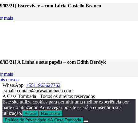
09/03/21] Escreviver – com Lúcia Castello Branco
er mais
08/03/21] A Linha e seus papéis – com Edith Derdyk
er mais
ais cursos
WhatsApp:
+5511963627762
e-mail: contato@acasatombada.com
A Casa Tombada - Todos os direitos reservados
Este site utiliza cookies para permitir uma melhor experiência por
parte do utilizador. Ao navegar no site estará a consentir a sua
utilização.
Aceito
Não aceito
Política de Privacidade d'A Casa Tombada