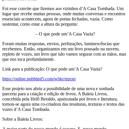
Foi esse convite que fizemos aos vizinhos d’A Casa Tombada. Um
lugar que recebe muitas pessoas, onde muitas conversas e encontros
essenciais acontecem, agora de portas fechadas, vazia. Como
sustentar, como estar a altura da pergunta:
– O que pode um’A Casa Vazia?
Foram muitas respostas, envios, perfurações, luminescências que
recebemos. Então, organizamos em um livro pousado na nuvem,
repleto de vozes, um livro que não vamos segurar com as mãos, mas
que nos toca profundamente.
Link para a publicação: O que pode um’A Casa Vazia?
https://online.pubhtml5.com/
wbkr/mzop/
Esse projeto nos abriu a possibilidade de uma nova e sonhada
parceria para a criação e edição de livros. A Baleia Livros,
concebida pela Helô Beraldo, apaixonada por livros e literatura,
tornou-se agora uma co-criadora das tessituras, texturas e textos das
vozes d’A Casa Tombada.
Sobre a Baleia Livros:
A maior parte do nosso mundo é oceano. E, nesse mundo