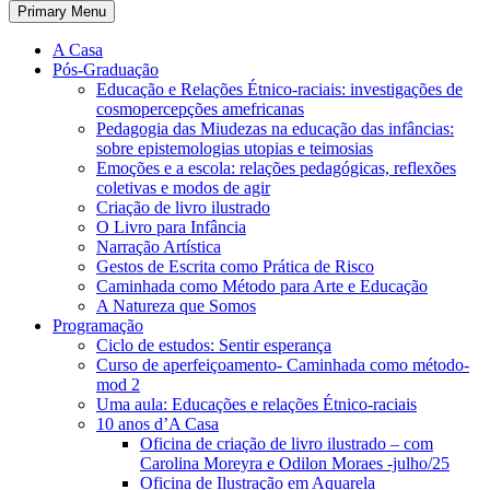
Primary Menu
A Casa
Pós-Graduação
Educação e Relações Étnico-raciais: investigações de
cosmopercepções amefricanas
Pedagogia das Miudezas na educação das infâncias:
sobre epistemologias utopias e teimosias
Emoções e a escola: relações pedagógicas, reflexões
coletivas e modos de agir
Criação de livro ilustrado
O Livro para Infância
Narração Artística
Gestos de Escrita como Prática de Risco
Caminhada como Método para Arte e Educação
A Natureza que Somos
Programação
Ciclo de estudos: Sentir esperança
Curso de aperfeiçoamento- Caminhada como método-
mod 2
Uma aula: Educações e relações Étnico-raciais
10 anos d’A Casa
Oficina de criação de livro ilustrado – com
Carolina Moreyra e Odilon Moraes -julho/25
Oficina de Ilustração em Aquarela