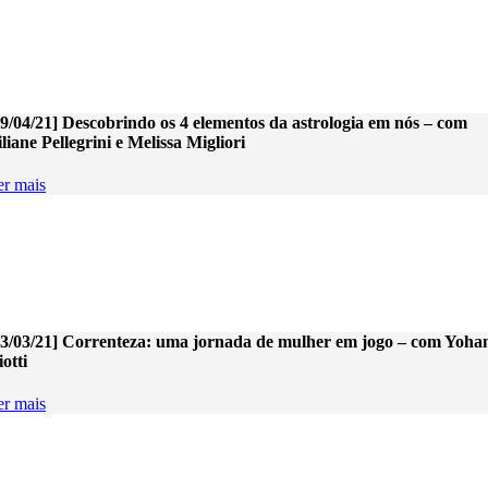
29/04/21] Descobrindo os 4 elementos da astrologia em nós – com
liane Pellegrini e Melissa Migliori
er mais
13/03/21] Correnteza: uma jornada de mulher em jogo – com Yoha
otti
er mais