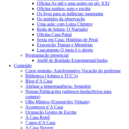
Oficina As mil e uma noites no séc XXI
Oficina sonhos: sons e escrita
Os livos para as infâncias: panorama
Os sentidos da observação
Uma aula: com Luiza Christov
Roda de leitura: O Narrador
Oficina Casa Patuá
Sexta em Casa: Histórias de Peraí
Exposição Tramas e Memórias
Lançamento O meio é o aberto
Programação presencial
Ateliê de Bordado Experimental/Junho
Conteúdo
Curso gratuito- Autoformativo Vocação do professor
Biblioteca (Artigos e TCC’s)
Blog d’A Casa
Abrigar a impermanência- Semeário
Nossas Publicações (artigos/e-books/livros para
compra)
Olho Mágico (Exposições Virtuais)
Aconteceu n’A Casa
Ocupação Gestos de Escrita
A Casa Retrô
7 anos d’A Casa
A Casa Nuvem