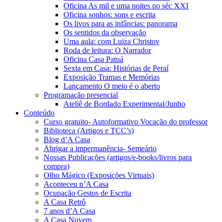
Oficina As mil e uma noites no séc XXI
Oficina sonhos: sons e escrita
Os livos para as infâncias: panorama
Os sentidos da observação
Uma aula: com Luiza Christov
Roda de leitura: O Narrador
Oficina Casa Patuá
Sexta em Casa: Histórias de Peraí
Exposição Tramas e Memórias
Lançamento O meio é o aberto
Programação presencial
Ateliê de Bordado Experimental/Junho
Conteúdo
Curso gratuito- Autoformativo Vocação do professor
Biblioteca (Artigos e TCC’s)
Blog d’A Casa
Abrigar a impermanência- Semeário
Nossas Publicações (artigos/e-books/livros para
compra)
Olho Mágico (Exposições Virtuais)
Aconteceu n’A Casa
Ocupação Gestos de Escrita
A Casa Retrô
7 anos d’A Casa
A Casa Nuvem