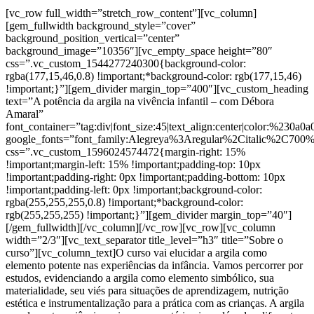
[vc_row full_width=”stretch_row_content”][vc_column]
[gem_fullwidth background_style=”cover”
background_position_vertical=”center”
background_image=”10356″][vc_empty_space height=”80″
css=”.vc_custom_1544277240300{background-color:
rgba(177,15,46,0.8) !important;*background-color: rgb(177,15,46)
!important;}”][gem_divider margin_top=”400″][vc_custom_heading
text=”A potência da argila na vivência infantil – com Débora
Amaral”
font_container=”tag:div|font_size:45|text_align:center|color:%230a0a0
google_fonts=”font_family:Alegreya%3Aregular%2Citalic%2C700
css=”.vc_custom_1596024574472{margin-right: 15%
!important;margin-left: 15% !important;padding-top: 10px
!important;padding-right: 0px !important;padding-bottom: 10px
!important;padding-left: 0px !important;background-color:
rgba(255,255,255,0.8) !important;*background-color:
rgb(255,255,255) !important;}”][gem_divider margin_top=”40″]
[/gem_fullwidth][/vc_column][/vc_row][vc_row][vc_column
width=”2/3″][vc_text_separator title_level=”h3″ title=”Sobre o
curso”][vc_column_text]O curso vai elucidar a argila como
elemento potente nas experiências da infância. Vamos percorrer por
estudos, evidenciando a argila como elemento simbólico, sua
materialidade, seu viés para situações de aprendizagem, nutrição
estética e instrumentalização para a prática com as crianças. A argila