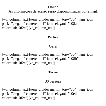
Online
As informações de acesso serão disponibilizadas por e-mail.
[/vc_column_text][gem_divider margin_top=”30″][gem_icon
pack=”elegant” centered=”1″ icon_elegant=”e08a”
color=”#b10f2e”][vc_column_text]
Público
Geral
[/vc_column_text][gem_divider margin_top=”30″][gem_icon
pack=”elegant” centered=”1″ icon_elegant=”e08b”
color=”#b10f2e”][vc_column_text]
Turma
30 pessoas
[/vc_column_text][gem_divider margin_top=”30″][gem_icon
pack=”elegant” centered=”1″ icon_elegant=”e0ed”
color=”#b10f2e”][vc_column_text]