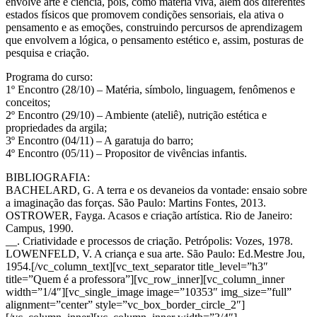
envolve arte e ciência, pois, como matéria viva, além dos diferentes
estados físicos que promovem condições sensoriais, ela ativa o
pensamento e as emoções, construindo percursos de aprendizagem
que envolvem a lógica, o pensamento estético e, assim, posturas de
pesquisa e criação.
Programa do curso:
1º Encontro (28/10) – Matéria, símbolo, linguagem, fenômenos e
conceitos;
2º Encontro (29/10) – Ambiente (ateliê), nutrição estética e
propriedades da argila;
3º Encontro (04/11) – A garatuja do barro;
4º Encontro (05/11) – Propositor de vivências infantis.
BIBLIOGRAFIA:
BACHELARD, G. A terra e os devaneios da vontade: ensaio sobre
a imaginação das forças. São Paulo: Martins Fontes, 2013.
OSTROWER, Fayga. Acasos e criação artística. Rio de Janeiro:
Campus, 1990.
__. Criatividade e processos de criação. Petrópolis: Vozes, 1978.
LOWENFELD, V. A criança e sua arte. São Paulo: Ed.Mestre Jou,
1954.[/vc_column_text][vc_text_separator title_level=”h3″
title=”Quem é a professora”][vc_row_inner][vc_column_inner
width=”1/4″][vc_single_image image=”10353″ img_size=”full”
alignment=”center” style=”vc_box_border_circle_2″]