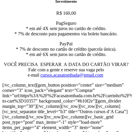
Investimento
R$ 160,00
PagSeguro
* em até 4X sem juros no
cartão
de crédito.
* 7% de desconto para pagamentos via boleto bancário.
PayPal
* 7% de desconto no
cartão
de crédito (parcela única).
* em até 6X sem juros no
cartão
de crédito.
VOCÊ PRECISA ESPERAR A
DATA
DO
CARTÃO
VIRAR
?
Fale com a gente e reserve sua vaga pelo
e-mail
cursos.acasatombada@gmail.com
[/vc_column_text][gem_button position=”center” size=”medium”
corner=”3″ icon_pack=”elegant” text=”Comprar”
link=”url:https%3A%2F%2Facasatombada.com.br%2Fcarrinho%2F
to-cart%3D10357″ background_color=”#b10f2e”][gem_divider
margin_top=”30″][/vc_column][/vc_row][vc_row][vc_column]
[vc_text_separator title_level=”h3″ title=”Outros cursos d’A Casa”]
[/vc_column][/vc_row][vc_row][vc_column][vc_basic_grid
post_type=”post” max_items=”-1″ style=”load-more”
items_per_page=”4″ element_width=”3″ item=”none”