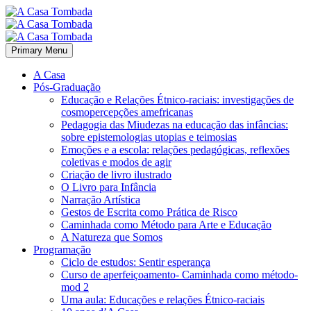
Primary Menu
A Casa
Pós-Graduação
Educação e Relações Étnico-raciais: investigações de
cosmopercepções amefricanas
Pedagogia das Miudezas na educação das infâncias:
sobre epistemologias utopias e teimosias
Emoções e a escola: relações pedagógicas, reflexões
coletivas e modos de agir
Criação de livro ilustrado
O Livro para Infância
Narração Artística
Gestos de Escrita como Prática de Risco
Caminhada como Método para Arte e Educação
A Natureza que Somos
Programação
Ciclo de estudos: Sentir esperança
Curso de aperfeiçoamento- Caminhada como método-
mod 2
Uma aula: Educações e relações Étnico-raciais