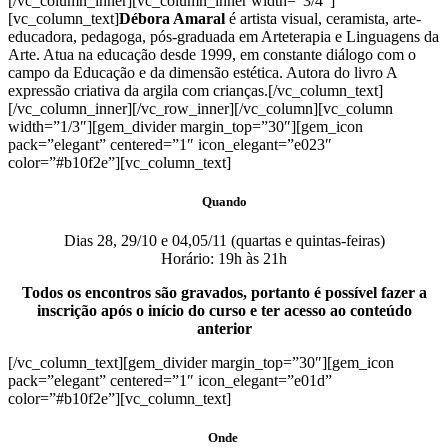
[/vc_column_inner][vc_column_inner width=”3/4″]
[vc_column_text]
Débora Amaral
é artista visual, ceramista, arte-
educadora, pedagoga, pós-graduada em Arteterapia e Linguagens da
Arte. Atua na educação desde 1999, em constante diálogo com o
campo da Educação e da dimensão estética. Autora do livro A
expressão criativa da argila com crianças.[/vc_column_text]
[/vc_column_inner][/vc_row_inner][/vc_column][vc_column
width=”1/3″][gem_divider margin_top=”30″][gem_icon
pack=”elegant” centered=”1″ icon_elegant=”e023″
color=”#b10f2e”][vc_column_text]
Quando
Dias 28, 29/10 e 04,05/11 (quartas e quintas-feiras)
Horário: 19h às 21h
Todos os encontros são gravados, portanto é possível fazer a
inscrição após o início do curso e ter acesso ao conteúdo
anterior
[/vc_column_text][gem_divider margin_top=”30″][gem_icon
pack=”elegant” centered=”1″ icon_elegant=”e01d”
color=”#b10f2e”][vc_column_text]
Onde