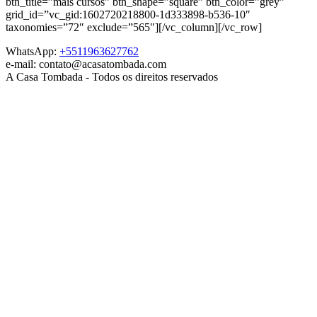
btn_title=”mais cursos” btn_shape=”square” btn_color=”grey”
grid_id=”vc_gid:1602720218800-1d333898-b536-10″
taxonomies=”72″ exclude=”565″][/vc_column][/vc_row]
WhatsApp:
+5511963627762
e-mail: contato@acasatombada.com
A Casa Tombada - Todos os direitos reservados