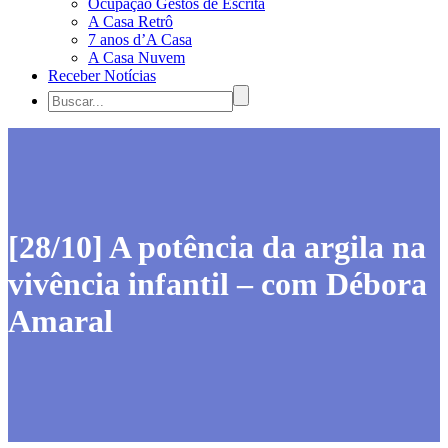
Ocupação Gestos de Escrita
A Casa Retrô
7 anos d’A Casa
A Casa Nuvem
Receber Notícias
[28/10] A potência da argila na
vivência infantil – com Débora
Amaral