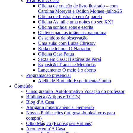
10 anos d’A Casa
Oficina de criação de livro ilustrado – com
Carolina Moreyra e Odilon Moraes -julho/25
Oficina de Ilustração em Aquarela
Oficina As mil e uma noites no séc XXI
Oficina sonhos: sons e escrita
Os livos para as infâncias: panorama
Os sentidos da observação
Uma aula: com Luiza Christov
Roda de leitura: O Narrador
Oficina Casa Patuá
Sexta em Casa: Histórias de Peraí
Exposição Tramas e Memórias
Lançamento O meio é o aberto
Programação presencial
Ateliê de Bordado Experimental/Junho
Conteúdo
Curso gratuito- Autoformativo Vocação do professor
Biblioteca (Artigos e TCC’s)
Blog d’A Casa
Abrigar a impermanência- Semeário
Nossas Publicações (artigos/e-books/livros para
compra)
Olho Mágico (Exposições Virtuais)
Aconteceu n’A Casa