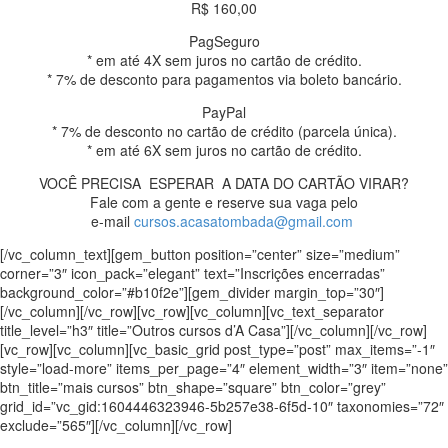
R$ 160,00
PagSeguro
* em até 4X sem juros no
cartão
de crédito.
* 7% de desconto para pagamentos via boleto bancário.
PayPal
* 7% de desconto no
cartão
de crédito (parcela única).
* em até 6X sem juros no
cartão
de crédito.
VOCÊ PRECISA ESPERAR A
DATA
DO
CARTÃO
VIRAR
?
Fale com a gente e reserve sua vaga pelo
e-mail
cursos.acasatombada@gmail.com
[/vc_column_text][gem_button position=”center” size=”medium”
corner=”3″ icon_pack=”elegant” text=”Inscrições encerradas”
background_color=”#b10f2e”][gem_divider margin_top=”30″]
[/vc_column][/vc_row][vc_row][vc_column][vc_text_separator
title_level=”h3″ title=”Outros cursos d’A Casa”][/vc_column][/vc_row]
[vc_row][vc_column][vc_basic_grid post_type=”post” max_items=”-1″
style=”load-more” items_per_page=”4″ element_width=”3″ item=”none”
btn_title=”mais cursos” btn_shape=”square” btn_color=”grey”
grid_id=”vc_gid:1604446323946-5b257e38-6f5d-10″ taxonomies=”72″
exclude=”565″][/vc_column][/vc_row]