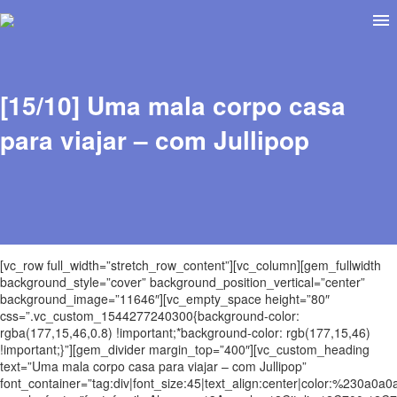
[15/10] Uma mala corpo casa
para viajar – com Jullipop
[vc_row full_width=”stretch_row_content”][vc_column][gem_fullwidth
background_style=”cover” background_position_vertical=”center”
background_image=”11646″][vc_empty_space height=”80″
css=”.vc_custom_1544277240300{background-color:
rgba(177,15,46,0.8) !important;*background-color: rgb(177,15,46)
!important;}”][gem_divider margin_top=”400″][vc_custom_heading
text=”Uma mala corpo casa para viajar – com Jullipop”
font_container=”tag:div|font_size:45|text_align:center|color:%230a0a0a