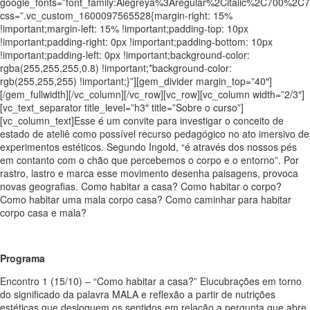
google_fonts=”font_family:Alegreya%3Aregular%2Citalic%2C700%2C
css=”.vc_custom_1600097565528{margin-right: 15%
!important;margin-left: 15% !important;padding-top: 10px
!important;padding-right: 0px !important;padding-bottom: 10px
!important;padding-left: 0px !important;background-color:
rgba(255,255,255,0.8) !important;*background-color:
rgb(255,255,255) !important;}”][gem_divider margin_top=”40″]
[/gem_fullwidth][/vc_column][/vc_row][vc_row][vc_column width=”2/3″]
[vc_text_separator title_level=”h3″ title=”Sobre o curso”]
[vc_column_text]Esse é um convite para investigar o conceito de
estado de ateliê como possível recurso pedagógico no ato imersivo de
experimentos estéticos. Segundo Ingold, “é através dos nossos pés
em contanto com o chão que percebemos o corpo e o entorno”. Por
rastro, lastro e marca esse movimento desenha paisagens, provoca
novas geografias. Como habitar a casa? Como habitar o corpo?
Como habitar uma mala corpo casa? Como caminhar para habitar
corpo casa e mala?
Programa
Encontro 1 (15/10) – “Como habitar a casa?” Elucubrações em torno
do significado da palavra MALA e reflexão a partir de nutrições
estéticas que desloquem os sentidos em relação a pergunta que abre