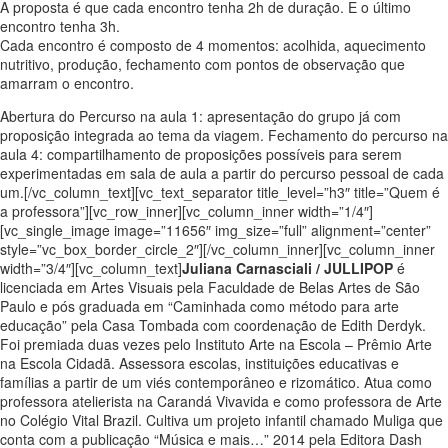
A proposta é que cada encontro tenha 2h de duração. E o último
encontro tenha 3h.
Cada encontro é composto de 4 momentos: acolhida, aquecimento
nutritivo, produção, fechamento com pontos de observação que
amarram o encontro.
Abertura do Percurso na aula 1: apresentação do grupo já com
proposição integrada ao tema da viagem. Fechamento do percurso na
aula 4: compartilhamento de proposições possíveis para serem
experimentadas em sala de aula a partir do percurso pessoal de cada
um.[/vc_column_text][vc_text_separator title_level=”h3″ title=”Quem é
a professora”][vc_row_inner][vc_column_inner width=”1/4″]
[vc_single_image image=”11656″ img_size=”full” alignment=”center”
style=”vc_box_border_circle_2″][/vc_column_inner][vc_column_inner
width=”3/4″][vc_column_text]
Juliana Carnasciali / JULLIPOP
é
licenciada em Artes Visuais pela Faculdade de Belas Artes de São
Paulo e pós graduada em “Caminhada como método para arte
educação” pela Casa Tombada com coordenação de Edith Derdyk.
Foi premiada duas vezes pelo Instituto Arte na Escola – Prêmio Arte
na Escola Cidadã. Assessora escolas, instituições educativas e
famílias a partir de um viés contemporâneo e rizomático. Atua como
professora atelierista na Carandá Vivavida e como professora de Arte
no Colégio Vital Brazil. Cultiva um projeto infantil chamado Muliga que
conta com a publicação “Música e mais…” 2014 pela Editora Dash