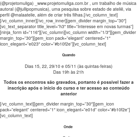
(@projetomuliga) _www.projetomuliga.com.br , um trabalho de música
autoral (@jullipopmusica), uma pesquisa sobre estado de ateliê, via
perfil @malaatelie, além de criar três filhas.[/vc_column_text]
[/vc_column_inner][/vc_row_inner][gem_divider margin_top=”30″]
[vc_text_separator title_level=”h3″ title=”Interesse em novas turmas”]
[ninja_form id=”116″][/vc_column][vc_column width=”1/3″][gem_divider
margin_top=”30″][gem_icon pack=”elegant” centered=”1″
icon_elegant=”e023″ color=”#b10f2e”][vc_column_text]
Quando
Dias 15, 22, 29/10 e 05/11 (às quintas-feiras)
Das 19h às 21h
Todos os encontros são gravados, portanto é possível fazer a
inscrição após o início do curso e ter acesso ao conteúdo
anterior
[/vc_column_text][gem_divider margin_top=”30″][gem_icon
pack=”elegant” centered=”1″ icon_elegant=”e01d” color=”#b10f2e”]
[vc_column_text]
Onde