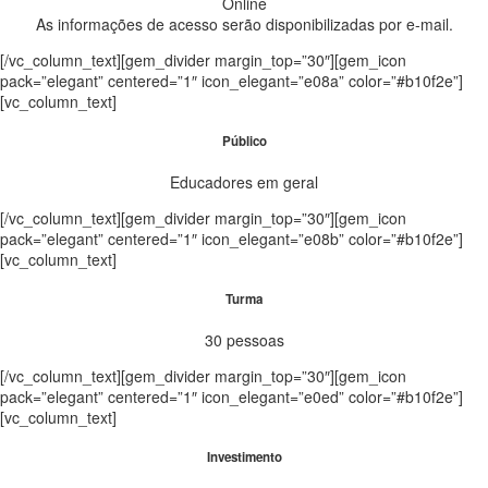
Online
As informações de acesso serão disponibilizadas por e-mail.
[/vc_column_text][gem_divider margin_top=”30″][gem_icon
pack=”elegant” centered=”1″ icon_elegant=”e08a” color=”#b10f2e”]
[vc_column_text]
Público
Educadores em geral
[/vc_column_text][gem_divider margin_top=”30″][gem_icon
pack=”elegant” centered=”1″ icon_elegant=”e08b” color=”#b10f2e”]
[vc_column_text]
Turma
30 pessoas
[/vc_column_text][gem_divider margin_top=”30″][gem_icon
pack=”elegant” centered=”1″ icon_elegant=”e0ed” color=”#b10f2e”]
[vc_column_text]
Investimento