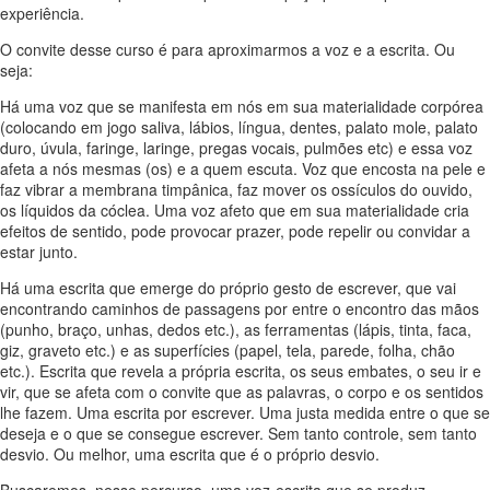
experiência.
O convite desse curso é para aproximarmos a voz e a escrita. Ou
seja:
Há uma voz que se manifesta em nós em sua materialidade corpórea
(colocando em jogo saliva, lábios, língua, dentes, palato mole, palato
duro, úvula, faringe, laringe, pregas vocais, pulmões etc) e essa voz
afeta a nós mesmas (os) e a quem escuta. Voz que encosta na pele e
faz vibrar a membrana timpânica, faz mover os ossículos do ouvido,
os líquidos da cóclea. Uma voz afeto que em sua materialidade cria
efeitos de sentido, pode provocar prazer, pode repelir ou convidar a
estar junto.
Há uma escrita que emerge do próprio gesto de escrever, que vai
encontrando caminhos de passagens por entre o encontro das mãos
(punho, braço, unhas, dedos etc.), as ferramentas (lápis, tinta, faca,
giz, graveto etc.) e as superfícies (papel, tela, parede, folha, chão
etc.). Escrita que revela a própria escrita, os seus embates, o seu ir e
vir, que se afeta com o convite que as palavras, o corpo e os sentidos
lhe fazem. Uma escrita por escrever. Uma justa medida entre o que se
deseja e o que se consegue escrever. Sem tanto controle, sem tanto
desvio. Ou melhor, uma escrita que é o próprio desvio.
Buscaremos, nesse percurso, uma voz-escrita que se produz