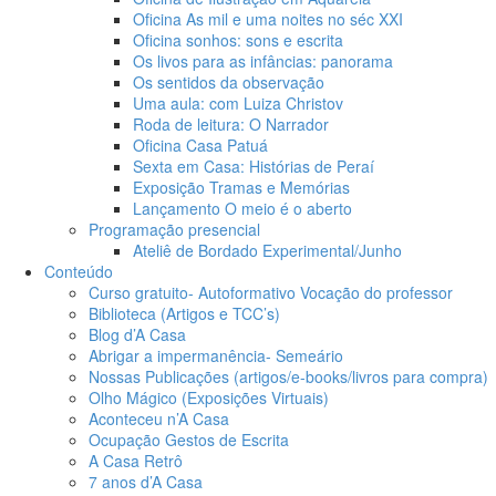
Oficina As mil e uma noites no séc XXI
Oficina sonhos: sons e escrita
Os livos para as infâncias: panorama
Os sentidos da observação
Uma aula: com Luiza Christov
Roda de leitura: O Narrador
Oficina Casa Patuá
Sexta em Casa: Histórias de Peraí
Exposição Tramas e Memórias
Lançamento O meio é o aberto
Programação presencial
Ateliê de Bordado Experimental/Junho
Conteúdo
Curso gratuito- Autoformativo Vocação do professor
Biblioteca (Artigos e TCC’s)
Blog d’A Casa
Abrigar a impermanência- Semeário
Nossas Publicações (artigos/e-books/livros para compra)
Olho Mágico (Exposições Virtuais)
Aconteceu n’A Casa
Ocupação Gestos de Escrita
A Casa Retrô
7 anos d’A Casa